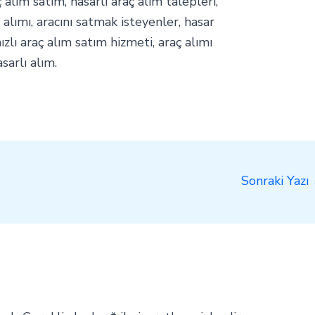
ç alım satım, hasarlı araç alım talepleri,
ı alımı, aracını satmak isteyenler, hasar
hızlı araç alım satım hizmeti, araç alımı
sarlı alım.
Sonraki Yazı