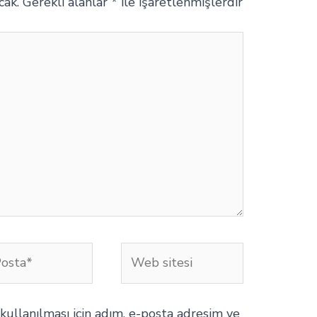
cak.
Gerekli alanlar
*
ile işaretlenmişlerdir
Web
a*
sitesi
ullanılması için adım, e-posta adresim ve