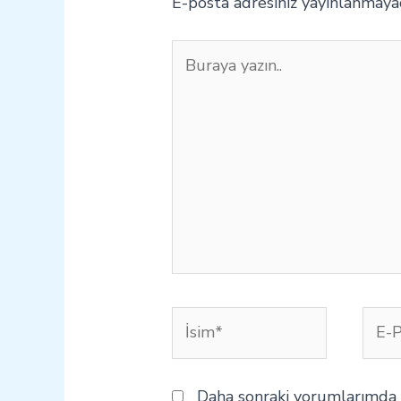
E-posta adresiniz yayınlanmaya
Buraya
yazın..
İsim*
E-
Post
Daha sonraki yorumlarımda k