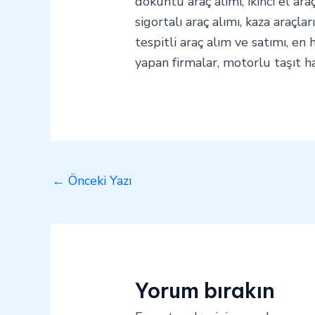
döküntü araç alımı, ikinci el ara
sigortalı araç alımı, kaza araçlar
tespitli araç alım ve satımı, en 
yapan firmalar, motorlu taşıt ha
←
Önceki Yazı
Yorum bırakın