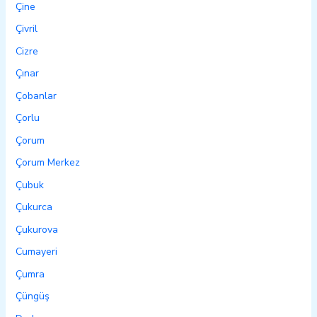
Çine
Çivril
Cizre
Çınar
Çobanlar
Çorlu
Çorum
Çorum Merkez
Çubuk
Çukurca
Çukurova
Cumayeri
Çumra
Çüngüş