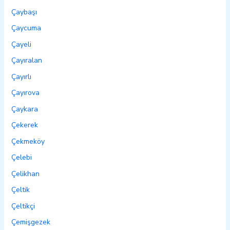
Çaybaşı
Çaycuma
Çayeli
Çayıralan
Çayırlı
Çayırova
Çaykara
Çekerek
Çekmeköy
Çelebi
Çelikhan
Çeltik
Çeltikçi
Çemişgezek