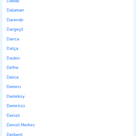
Daday
Dalaman
Darende
Dargeçit
Darıca
Datça
Dazkırı
Defne
Delice
Demirci
Demirköy
Demirözü
Denizli
Denizli Merkez
Derbent