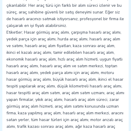
çıkarılabilir. Her araç türü için farklı bir alım süreci izlenir ve bu
süreç, araç sahibine güvenli bir satış deneyimi sunar. Eğer siz
de hasarlı aracınızı satmak istiyorsanız, profesyonel bir firma ile
çalışarak en iyi fiyatı alabilirsiniz.
Etiketler; Hasar görmüş araç alımı, çarpışma hasarlı araç alımı,
yedek parça için araç alımı, hurda araç alımı, hasarlı araç alım
ve satımı, hasarlı araç alım fiyatları, kaza sonrası araç alım,
ikinci el kazalı araç alımı, tamir edilebilen hasarlı araç alım,
ekonomik hasarlı araç alım, hızlı araç alım hizmeti, uygun fiyatlı
hasarlı araç alımı, hasarlı araç alım ve satım merkezi, toptan
hasarlı araç alımı, yedek parça alımı için araç alımı, motoru
hasar görmüş araç alımı, büyük hasarlı araç alım, ikinci el hasar
tespiti yapılarak araç alımı, düşük kilometreli hasarlı araç alımı,
hasar tespitli araç alım satım, araç alım satım uzmanı, araç alımı
yapan firmalar, yıkık araç alımı, hasarlı araç alım süreci, zarar
görmüş araç alım hizmeti, araç alım satımı konusunda uzman
firma, kaza yapılmış araç alım, hasarlı araç alım merkezi, aracını
satan yerler, tüm hasar türleri için araç alımı, motor arızalı araç
alımı, trafik kazası sonrası araç alımı, ağır kaza hasarlı araç