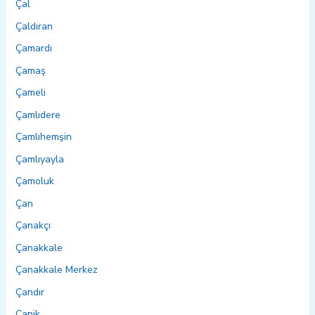
Çal
Çaldıran
Çamardı
Çamaş
Çameli
Çamlıdere
Çamlıhemşin
Çamlıyayla
Çamoluk
Çan
Çanakçı
Çanakkale
Çanakkale Merkez
Çandır
Canik