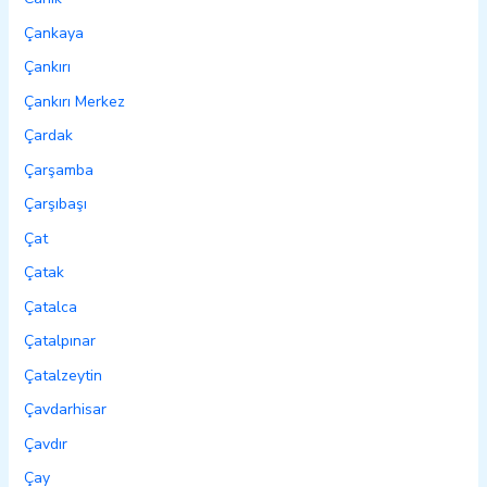
Çankaya
Çankırı
Çankırı Merkez
Çardak
Çarşamba
Çarşıbaşı
Çat
Çatak
Çatalca
Çatalpınar
Çatalzeytin
Çavdarhisar
Çavdır
Çay