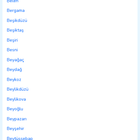
Belen
Bergama
Beşikdüzü
Beşiktaş
Beşiri
Besni
Beyağaç
Beydağ
Beykoz
Beylikdüzü
Beylikova
Beyoğlu
Beypazarı
Beyşehir
Beytüşşebap