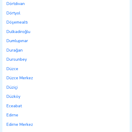
Dörtdivan
Dörtyol
Döşemealtı
Dulkadiroğlu
Dumlupınar
Durağan
Dursunbey
Düzce
Düzce Merkez
Düziçi
Düzköy
Eceabat
Edirne
Edirne Merkez