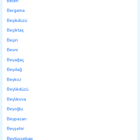
Belen
Bergama
Beşikdüzü
Beşiktaş
Beşiri
Besni
Beyağaç
Beydağ
Beykoz
Beylikdüzü
Beylikova
Beyoğlu
Beypazarı
Beyşehir
Beytüşşebap