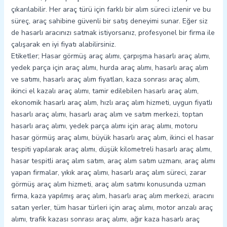
çıkarılabilir. Her araç türü için farklı bir alım süreci izlenir ve bu
süreç, araç sahibine güvenli bir satış deneyimi sunar. Eğer siz
de hasarlı aracınızı satmak istiyorsanız, profesyonel bir firma ile
çalışarak en iyi fiyatı alabilirsiniz.
Etiketler; Hasar görmüş araç alımı, çarpışma hasarlı araç alımı,
yedek parça için araç alımı, hurda araç alımı, hasarlı araç alım
ve satımı, hasarlı araç alım fiyatları, kaza sonrası araç alım,
ikinci el kazalı araç alımı, tamir edilebilen hasarlı araç alım,
ekonomik hasarlı araç alım, hızlı araç alım hizmeti, uygun fiyatlı
hasarlı araç alımı, hasarlı araç alım ve satım merkezi, toptan
hasarlı araç alımı, yedek parça alımı için araç alımı, motoru
hasar görmüş araç alımı, büyük hasarlı araç alım, ikinci el hasar
tespiti yapılarak araç alımı, düşük kilometreli hasarlı araç alımı,
hasar tespitli araç alım satım, araç alım satım uzmanı, araç alımı
yapan firmalar, yıkık araç alımı, hasarlı araç alım süreci, zarar
görmüş araç alım hizmeti, araç alım satımı konusunda uzman
firma, kaza yapılmış araç alım, hasarlı araç alım merkezi, aracını
satan yerler, tüm hasar türleri için araç alımı, motor arızalı araç
alımı, trafik kazası sonrası araç alımı, ağır kaza hasarlı araç