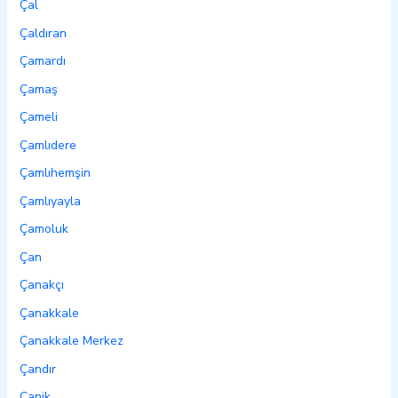
Çal
Çaldıran
Çamardı
Çamaş
Çameli
Çamlıdere
Çamlıhemşin
Çamlıyayla
Çamoluk
Çan
Çanakçı
Çanakkale
Çanakkale Merkez
Çandır
Canik