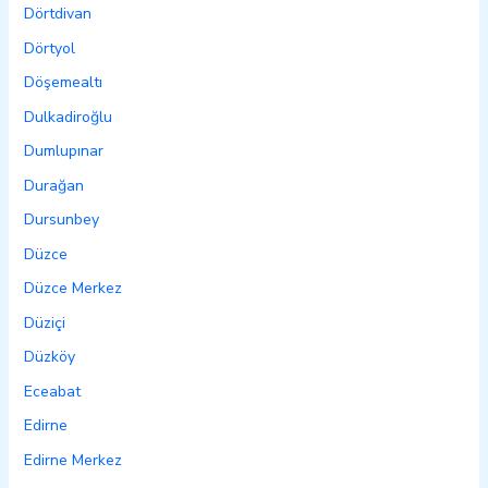
Dörtdivan
Dörtyol
Döşemealtı
Dulkadiroğlu
Dumlupınar
Durağan
Dursunbey
Düzce
Düzce Merkez
Düziçi
Düzköy
Eceabat
Edirne
Edirne Merkez