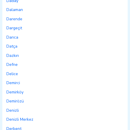
Daday
Dalaman
Darende
Dargeçit
Darıca
Datça
Dazkırı
Defne
Delice
Demirci
Demirköy
Demirözü
Denizli
Denizli Merkez
Derbent