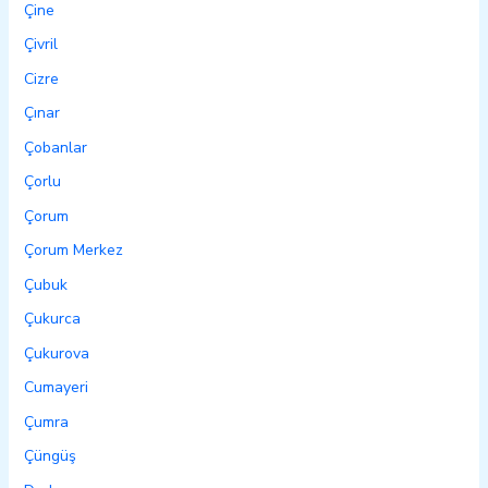
Çine
Çivril
Cizre
Çınar
Çobanlar
Çorlu
Çorum
Çorum Merkez
Çubuk
Çukurca
Çukurova
Cumayeri
Çumra
Çüngüş