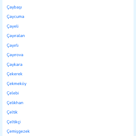
Çaybaşı
Çaycuma
Çayeli
Çayıralan
Çayırlı
Çayırova
Çaykara
Çekerek
Çekmeköy
Çelebi
Çelikhan
Çeltik
Çeltikçi
Çemişgezek