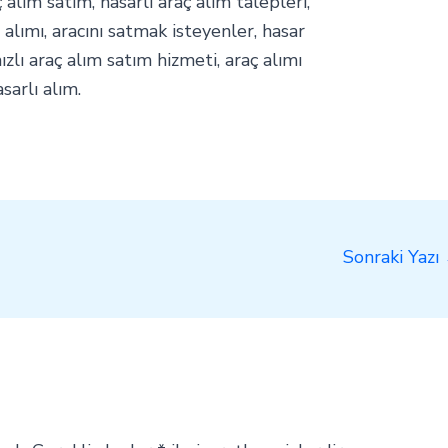
ç alım satım, hasarlı araç alım talepleri,
ı alımı, aracını satmak isteyenler, hasar
hızlı araç alım satım hizmeti, araç alımı
sarlı alım.
Sonraki Yazı