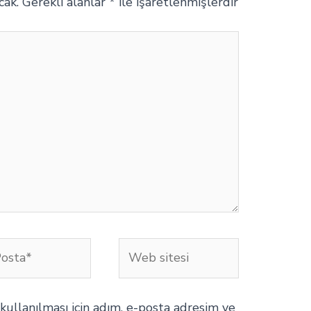
cak.
Gerekli alanlar
*
ile işaretlenmişlerdir
Web
a*
sitesi
ullanılması için adım, e-posta adresim ve