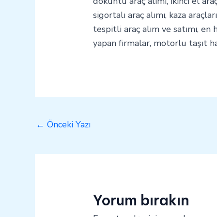
döküntü araç alımı, ikinci el ara
sigortalı araç alımı, kaza araçlar
tespitli araç alım ve satımı, en 
yapan firmalar, motorlu taşıt ha
←
Önceki Yazı
Yorum bırakın