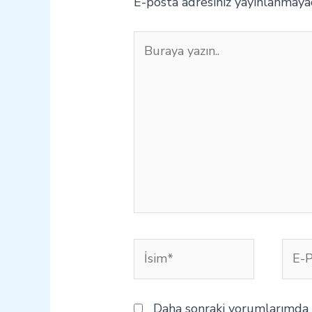
E-posta adresiniz yayınlanmaya
Buraya
yazın..
İsim*
E-
Post
Daha sonraki yorumlarımda k