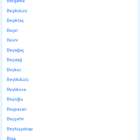
Bergama
Beşikdüzü
Beşiktaş
Beşiri
Besni
Beyağaç
Beydağ
Beykoz
Beylikdüzü
Beylikova
Beyoğlu
Beypazarı
Beyşehir
Beytüşşebap
Biga