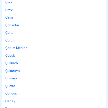
Çivril
Cizre
Çınar
Çobanlar
Çorlu
Çorum
Çorum Merkez
Çubuk
Çukurca
Çukurova
Cumayeri
Çumra
Çüngüş
Daday