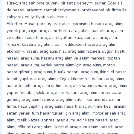
süreç, araç sahibine güvenli bir satış deneyimi sunar. Eğer siz
de hasarlı aracınızı satmak istiyorsanız, profesyonel bir firma ile
çalışarak en iyi fiyatı alabilirsiniz.
Etiketler; Hasar görmüş araç alımı, çarpışma hasarlı araç alımı,
yedek parça için araç alımı, hurda araç alımı, hasarlı araç alım
ve satımı, hasarlı araç alım fiyatları, kaza sonrası araç alım,
ikinci el kazalı araç alımı, tamir edilebilen hasarlı araç alım,
ekonomik hasarlı araç alım, hızlı araç alım hizmeti, uygun fiyatlı
hasarlı araç alımı, hasarlı araç alım ve satım merkezi, toptan
hasarlı araç alımı, yedek parça alımı için araç alımı, motoru
hasar görmüş araç alımı, büyük hasarlı araç alım, ikinci el hasar
tespiti yapılarak araç alımı, düşük kilometreli hasarlı araç alımı,
hasar tespitli araç alım satım, araç alım satım uzmanı, araç alımı
yapan firmalar, yıkık araç alımı, hasarlı araç alım süreci, zarar
görmüş araç alım hizmeti, araç alım satımı konusunda uzman
firma, kaza yapılmış araç alım, hasarlı araç alım merkezi, aracını
satan yerler, tüm hasar türleri için araç alımı, motor arızalı araç
alımı, trafik kazası sonrası araç alımı, ağır kaza hasarlı araç
alımı, döküntü araç alımı, ikinci el araç alım satım, hasarlı araç
alım talepleri, sigortalı araç alımı, kaza araçları alımı, aracını