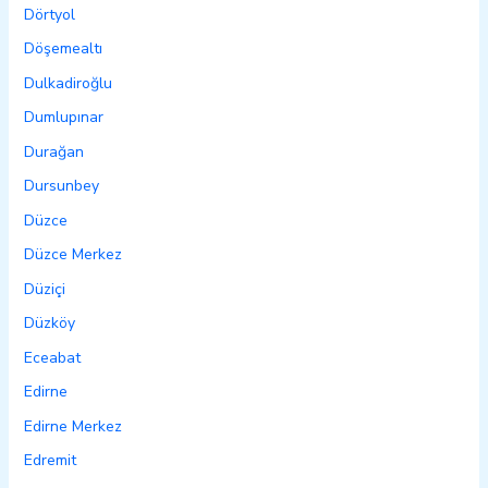
Dörtyol
Döşemealtı
Dulkadiroğlu
Dumlupınar
Durağan
Dursunbey
Düzce
Düzce Merkez
Düziçi
Düzköy
Eceabat
Edirne
Edirne Merkez
Edremit