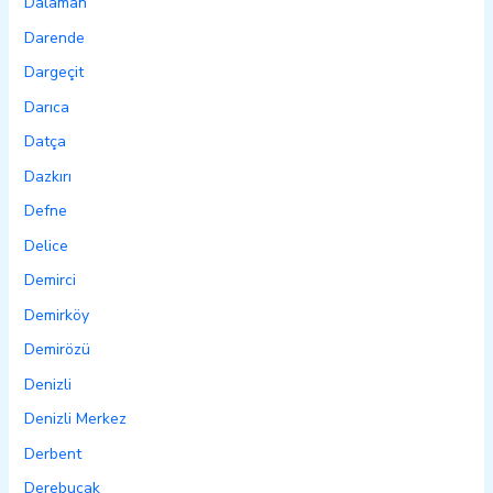
Dalaman
Darende
Dargeçit
Darıca
Datça
Dazkırı
Defne
Delice
Demirci
Demirköy
Demirözü
Denizli
Denizli Merkez
Derbent
Derebucak