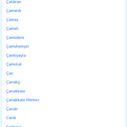
Çaldıran
Çamardı
Çamaş
Çameli
Çamlıdere
Çamlıhemşin
Çamlıyayla
Çamoluk
Çan
Çanakçı
Çanakkale
Çanakkale Merkez
Çandır
Canik
Çankaya