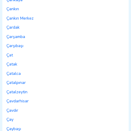
Çankırı
Çankırı Merkez
Çardak
Çarşamba
Çarşıbaşı
Çat
Çatak
Çatalca
Çatalpınar
Çatalzeytin
Çavdarhisar
Çavdır
Çay
Çaybaşı