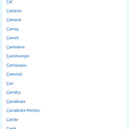
Çal
Çaldıran
Çamardı
Çamaş
Çameli
Çamlıdere
Çamlıhemşin
Çamlıyayla
Çamoluk
Çan
Çanakçı
Çanakkale
Çanakkale Merkez
Çandır
Canik