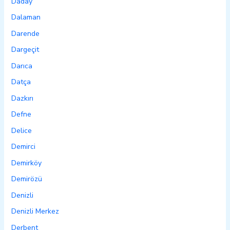
Daday
Dalaman
Darende
Dargeçit
Darıca
Datça
Dazkırı
Defne
Delice
Demirci
Demirköy
Demirözü
Denizli
Denizli Merkez
Derbent