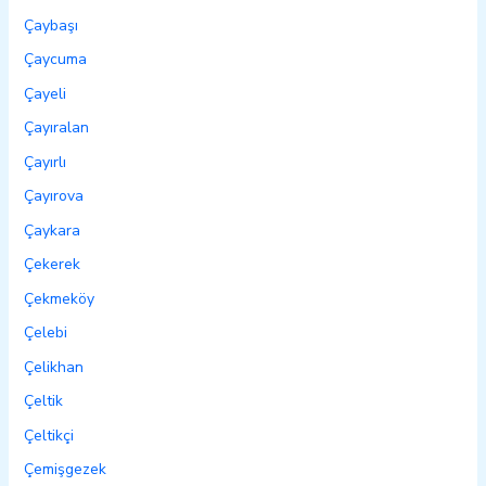
Çaybaşı
Çaycuma
Çayeli
Çayıralan
Çayırlı
Çayırova
Çaykara
Çekerek
Çekmeköy
Çelebi
Çelikhan
Çeltik
Çeltikçi
Çemişgezek