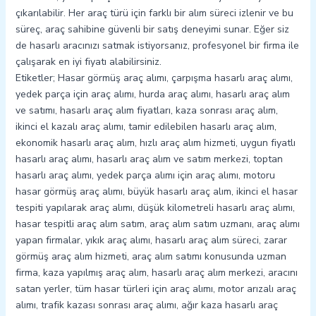
çıkarılabilir. Her araç türü için farklı bir alım süreci izlenir ve bu
süreç, araç sahibine güvenli bir satış deneyimi sunar. Eğer siz
de hasarlı aracınızı satmak istiyorsanız, profesyonel bir firma ile
çalışarak en iyi fiyatı alabilirsiniz.
Etiketler; Hasar görmüş araç alımı, çarpışma hasarlı araç alımı,
yedek parça için araç alımı, hurda araç alımı, hasarlı araç alım
ve satımı, hasarlı araç alım fiyatları, kaza sonrası araç alım,
ikinci el kazalı araç alımı, tamir edilebilen hasarlı araç alım,
ekonomik hasarlı araç alım, hızlı araç alım hizmeti, uygun fiyatlı
hasarlı araç alımı, hasarlı araç alım ve satım merkezi, toptan
hasarlı araç alımı, yedek parça alımı için araç alımı, motoru
hasar görmüş araç alımı, büyük hasarlı araç alım, ikinci el hasar
tespiti yapılarak araç alımı, düşük kilometreli hasarlı araç alımı,
hasar tespitli araç alım satım, araç alım satım uzmanı, araç alımı
yapan firmalar, yıkık araç alımı, hasarlı araç alım süreci, zarar
görmüş araç alım hizmeti, araç alım satımı konusunda uzman
firma, kaza yapılmış araç alım, hasarlı araç alım merkezi, aracını
satan yerler, tüm hasar türleri için araç alımı, motor arızalı araç
alımı, trafik kazası sonrası araç alımı, ağır kaza hasarlı araç