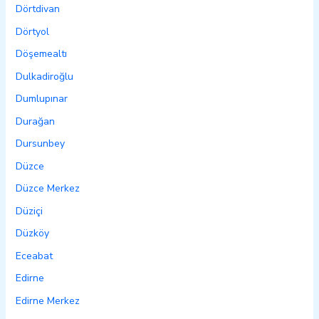
Dörtdivan
Dörtyol
Döşemealtı
Dulkadiroğlu
Dumlupınar
Durağan
Dursunbey
Düzce
Düzce Merkez
Düziçi
Düzköy
Eceabat
Edirne
Edirne Merkez