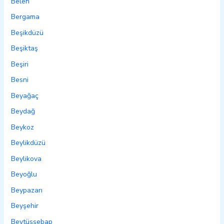
Belen
Bergama
Beşikdüzü
Beşiktaş
Beşiri
Besni
Beyağaç
Beydağ
Beykoz
Beylikdüzü
Beylikova
Beyoğlu
Beypazarı
Beyşehir
Beytüşşebap