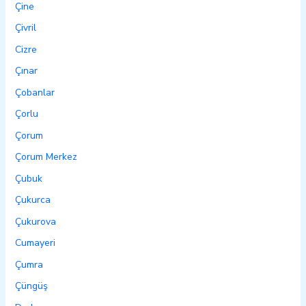
Çine
Çivril
Cizre
Çınar
Çobanlar
Çorlu
Çorum
Çorum Merkez
Çubuk
Çukurca
Çukurova
Cumayeri
Çumra
Çüngüş