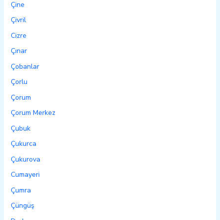
Çine
Çivril
Cizre
Çınar
Çobanlar
Çorlu
Çorum
Çorum Merkez
Çubuk
Çukurca
Çukurova
Cumayeri
Çumra
Çüngüş