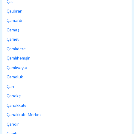
Çal
Çaldıran
Çamardı
Çamaş
Çameli
Çamlıdere
Çamlıhemşin
Çamlıyayla
Çamoluk
Çan
Çanakçı
Çanakkale
Çanakkale Merkez
Çandır
Canik