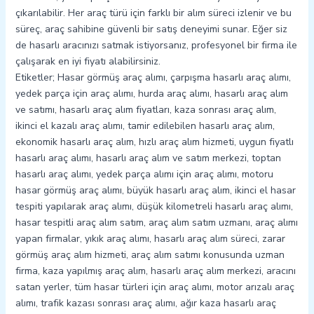
çıkarılabilir. Her araç türü için farklı bir alım süreci izlenir ve bu
süreç, araç sahibine güvenli bir satış deneyimi sunar. Eğer siz
de hasarlı aracınızı satmak istiyorsanız, profesyonel bir firma ile
çalışarak en iyi fiyatı alabilirsiniz.
Etiketler; Hasar görmüş araç alımı, çarpışma hasarlı araç alımı,
yedek parça için araç alımı, hurda araç alımı, hasarlı araç alım
ve satımı, hasarlı araç alım fiyatları, kaza sonrası araç alım,
ikinci el kazalı araç alımı, tamir edilebilen hasarlı araç alım,
ekonomik hasarlı araç alım, hızlı araç alım hizmeti, uygun fiyatlı
hasarlı araç alımı, hasarlı araç alım ve satım merkezi, toptan
hasarlı araç alımı, yedek parça alımı için araç alımı, motoru
hasar görmüş araç alımı, büyük hasarlı araç alım, ikinci el hasar
tespiti yapılarak araç alımı, düşük kilometreli hasarlı araç alımı,
hasar tespitli araç alım satım, araç alım satım uzmanı, araç alımı
yapan firmalar, yıkık araç alımı, hasarlı araç alım süreci, zarar
görmüş araç alım hizmeti, araç alım satımı konusunda uzman
firma, kaza yapılmış araç alım, hasarlı araç alım merkezi, aracını
satan yerler, tüm hasar türleri için araç alımı, motor arızalı araç
alımı, trafik kazası sonrası araç alımı, ağır kaza hasarlı araç