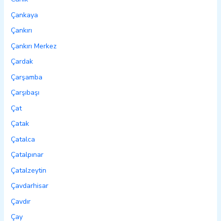
Çankaya
Çankırı
Çankırı Merkez
Çardak
Çarşamba
Çarşıbaşı
Çat
Çatak
Çatalca
Çatalpınar
Çatalzeytin
Çavdarhisar
Çavdır
Çay