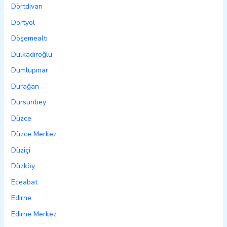
Dörtdivan
Dörtyol
Döşemealtı
Dulkadiroğlu
Dumlupınar
Durağan
Dursunbey
Düzce
Düzce Merkez
Düziçi
Düzköy
Eceabat
Edirne
Edirne Merkez