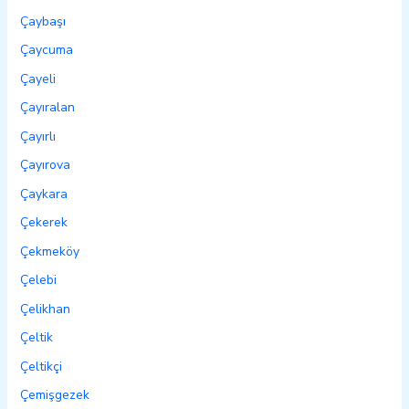
Çaybaşı
Çaycuma
Çayeli
Çayıralan
Çayırlı
Çayırova
Çaykara
Çekerek
Çekmeköy
Çelebi
Çelikhan
Çeltik
Çeltikçi
Çemişgezek