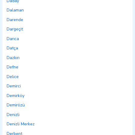
Daday
Dalaman
Darende
Dargeçit
Darıca
Datça
Dazkırı
Defne
Delice
Demirci
Demirköy
Demirözü
Denizli
Denizli Merkez
Derbent