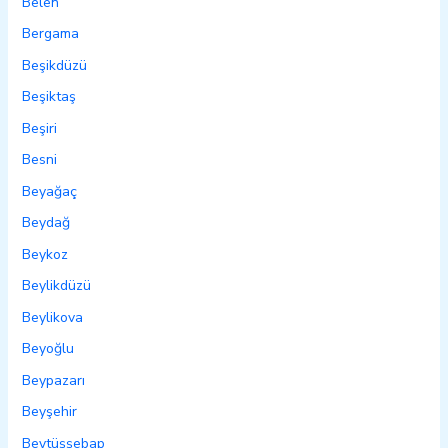
Belen
Bergama
Beşikdüzü
Beşiktaş
Beşiri
Besni
Beyağaç
Beydağ
Beykoz
Beylikdüzü
Beylikova
Beyoğlu
Beypazarı
Beyşehir
Beytüşşebap