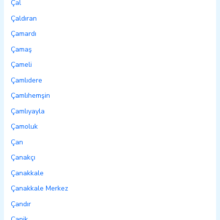
Çal
Çaldıran
Çamardı
Çamaş
Çameli
Çamlıdere
Çamlıhemşin
Çamlıyayla
Çamoluk
Çan
Çanakçı
Çanakkale
Çanakkale Merkez
Çandır
Canik