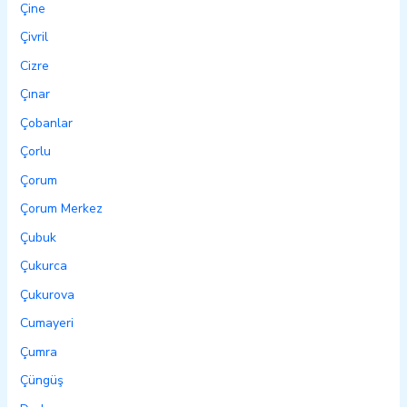
Çine
Çivril
Cizre
Çınar
Çobanlar
Çorlu
Çorum
Çorum Merkez
Çubuk
Çukurca
Çukurova
Cumayeri
Çumra
Çüngüş