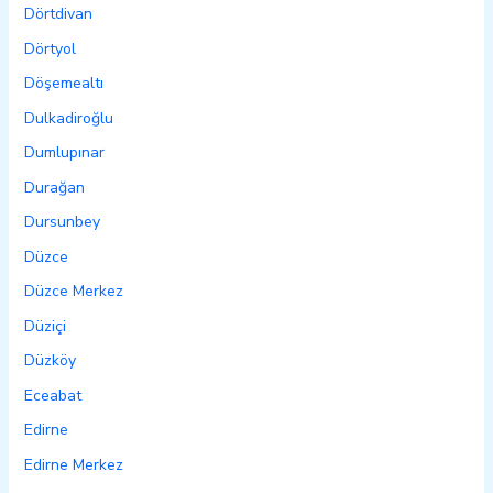
Dörtdivan
Dörtyol
Döşemealtı
Dulkadiroğlu
Dumlupınar
Durağan
Dursunbey
Düzce
Düzce Merkez
Düziçi
Düzköy
Eceabat
Edirne
Edirne Merkez