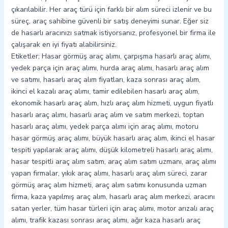
çıkarılabilir. Her araç türü için farklı bir alım süreci izlenir ve bu
süreç, araç sahibine güvenli bir satış deneyimi sunar. Eğer siz
de hasarlı aracınızı satmak istiyorsanız, profesyonel bir firma ile
çalışarak en iyi fiyatı alabilirsiniz.
Etiketler; Hasar görmüş araç alımı, çarpışma hasarlı araç alımı,
yedek parça için araç alımı, hurda araç alımı, hasarlı araç alım
ve satımı, hasarlı araç alım fiyatları, kaza sonrası araç alım,
ikinci el kazalı araç alımı, tamir edilebilen hasarlı araç alım,
ekonomik hasarlı araç alım, hızlı araç alım hizmeti, uygun fiyatlı
hasarlı araç alımı, hasarlı araç alım ve satım merkezi, toptan
hasarlı araç alımı, yedek parça alımı için araç alımı, motoru
hasar görmüş araç alımı, büyük hasarlı araç alım, ikinci el hasar
tespiti yapılarak araç alımı, düşük kilometreli hasarlı araç alımı,
hasar tespitli araç alım satım, araç alım satım uzmanı, araç alımı
yapan firmalar, yıkık araç alımı, hasarlı araç alım süreci, zarar
görmüş araç alım hizmeti, araç alım satımı konusunda uzman
firma, kaza yapılmış araç alım, hasarlı araç alım merkezi, aracını
satan yerler, tüm hasar türleri için araç alımı, motor arızalı araç
alımı, trafik kazası sonrası araç alımı, ağır kaza hasarlı araç