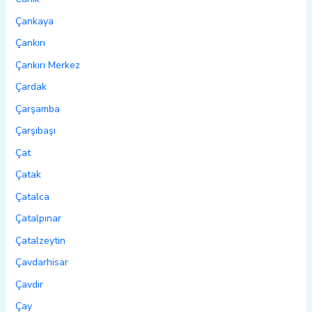
Çankaya
Çankırı
Çankırı Merkez
Çardak
Çarşamba
Çarşıbaşı
Çat
Çatak
Çatalca
Çatalpınar
Çatalzeytin
Çavdarhisar
Çavdır
Çay