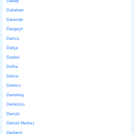
Daday
Dalaman
Darende
Dargeçit
Darıca
Datça
Dazkırı
Defne
Delice
Demirci
Demirköy
Demirözü
Denizli
Denizli Merkez
Derbent