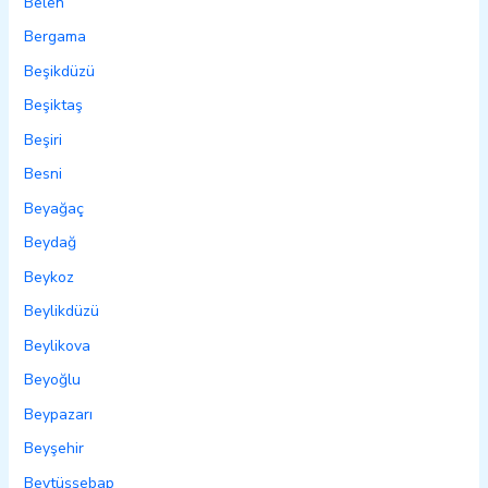
Belen
Bergama
Beşikdüzü
Beşiktaş
Beşiri
Besni
Beyağaç
Beydağ
Beykoz
Beylikdüzü
Beylikova
Beyoğlu
Beypazarı
Beyşehir
Beytüşşebap