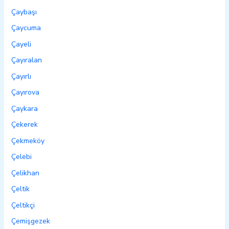
Çaybaşı
Çaycuma
Çayeli
Çayıralan
Çayırlı
Çayırova
Çaykara
Çekerek
Çekmeköy
Çelebi
Çelikhan
Çeltik
Çeltikçi
Çemişgezek