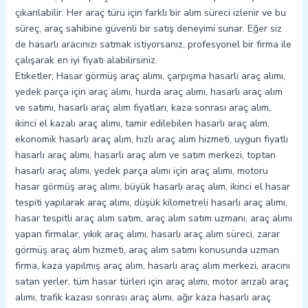
çıkarılabilir. Her araç türü için farklı bir alım süreci izlenir ve bu
süreç, araç sahibine güvenli bir satış deneyimi sunar. Eğer siz
de hasarlı aracınızı satmak istiyorsanız, profesyonel bir firma ile
çalışarak en iyi fiyatı alabilirsiniz.
Etiketler; Hasar görmüş araç alımı, çarpışma hasarlı araç alımı,
yedek parça için araç alımı, hurda araç alımı, hasarlı araç alım
ve satımı, hasarlı araç alım fiyatları, kaza sonrası araç alım,
ikinci el kazalı araç alımı, tamir edilebilen hasarlı araç alım,
ekonomik hasarlı araç alım, hızlı araç alım hizmeti, uygun fiyatlı
hasarlı araç alımı, hasarlı araç alım ve satım merkezi, toptan
hasarlı araç alımı, yedek parça alımı için araç alımı, motoru
hasar görmüş araç alımı, büyük hasarlı araç alım, ikinci el hasar
tespiti yapılarak araç alımı, düşük kilometreli hasarlı araç alımı,
hasar tespitli araç alım satım, araç alım satım uzmanı, araç alımı
yapan firmalar, yıkık araç alımı, hasarlı araç alım süreci, zarar
görmüş araç alım hizmeti, araç alım satımı konusunda uzman
firma, kaza yapılmış araç alım, hasarlı araç alım merkezi, aracını
satan yerler, tüm hasar türleri için araç alımı, motor arızalı araç
alımı, trafik kazası sonrası araç alımı, ağır kaza hasarlı araç