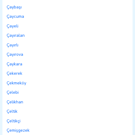
Çaybaşı
Çaycuma
Çayeli
Çayıralan
Çayırlı
Çayırova
Çaykara
Çekerek
Çekmeköy
Çelebi
Çelikhan
Çeltik
Çeltikçi
Çemişgezek