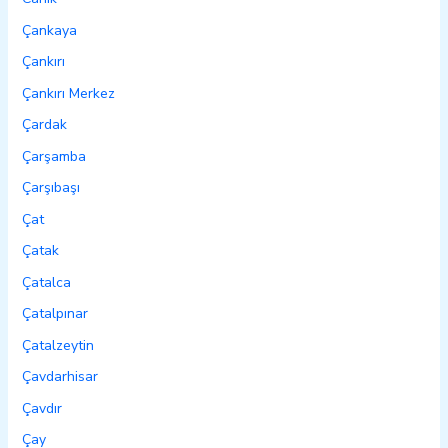
Çankaya
Çankırı
Çankırı Merkez
Çardak
Çarşamba
Çarşıbaşı
Çat
Çatak
Çatalca
Çatalpınar
Çatalzeytin
Çavdarhisar
Çavdır
Çay