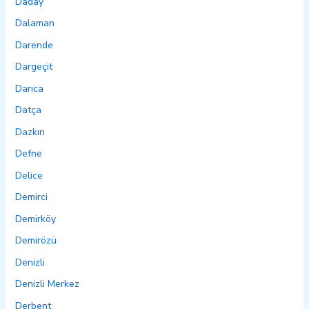
Daday
Dalaman
Darende
Dargeçit
Darıca
Datça
Dazkırı
Defne
Delice
Demirci
Demirköy
Demirözü
Denizli
Denizli Merkez
Derbent