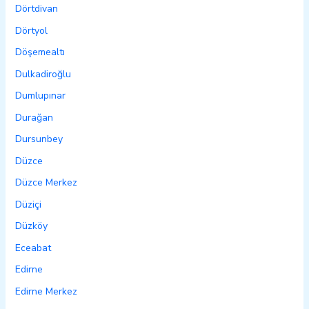
Dörtdivan
Dörtyol
Döşemealtı
Dulkadiroğlu
Dumlupınar
Durağan
Dursunbey
Düzce
Düzce Merkez
Düziçi
Düzköy
Eceabat
Edirne
Edirne Merkez