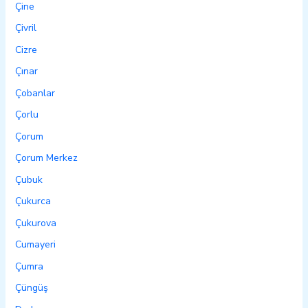
Çine
Çivril
Cizre
Çınar
Çobanlar
Çorlu
Çorum
Çorum Merkez
Çubuk
Çukurca
Çukurova
Cumayeri
Çumra
Çüngüş