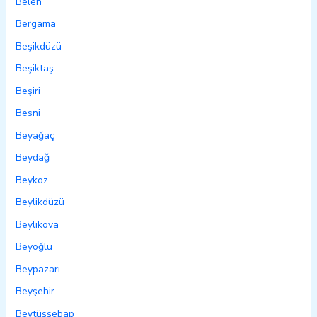
Belen
Bergama
Beşikdüzü
Beşiktaş
Beşiri
Besni
Beyağaç
Beydağ
Beykoz
Beylikdüzü
Beylikova
Beyoğlu
Beypazarı
Beyşehir
Beytüşşebap