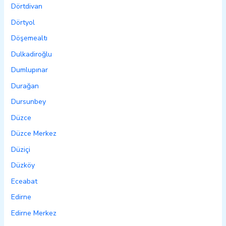
Dörtdivan
Dörtyol
Döşemealtı
Dulkadiroğlu
Dumlupınar
Durağan
Dursunbey
Düzce
Düzce Merkez
Düziçi
Düzköy
Eceabat
Edirne
Edirne Merkez