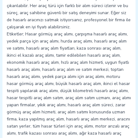
çıkarılabilir. Her araç türü için farklı bir alım süreci izlenir ve bu
süreç, araç sahibine güvenli bir satış deneyimi sunar. Eğer siz
de hasarlı aracınızı satmak istiyorsanız, profesyonel bir firma ile
çalışarak en iyi fiyatı alabilirsiniz.
Etiketler; Hasar görmüş araç alımı, çarpışma hasarlı araç alımı,
yedek parça için araç alımı, hurda araç alımı, hasarlı araç alım
ve satımı, hasarlı araç alım fiyatları, kaza sonrası araç alım,
ikinci el kazalı araç alımı, tamir edilebilen hasarlı araç alım,
ekonomik hasarlı araç alım, hızlı araç alım hizmeti, uygun fiyatlı
hasarlı araç alımı, hasarlı araç alım ve satım merkezi, toptan
hasarlı araç alımı, yedek parça alımı için araç alımı, motoru
hasar görmüş araç alımı, büyük hasarlı araç alım, ikinci el hasar
tespiti yapılarak araç alımı, düşük kilometreli hasarlı araç alımı,
hasar tespitli araç alım satım, araç alım satım uzmanı, araç alımı
yapan firmalar, yıkık araç alımı, hasarlı araç alım süreci, zarar
görmüş araç alım hizmeti, araç alım satımı konusunda uzman
firma, kaza yapılmış araç alım, hasarlı araç alım merkezi, aracını
satan yerler, tüm hasar türleri için araç alımı, motor arızalı araç
alımı, trafik kazası sonrası araç alımı, ağır kaza hasarlı araç