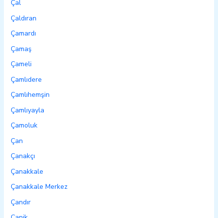
Çal
Çaldıran
Çamardı
Çamaş
Çameli
Çamlıdere
Çamlıhemşin
Çamlıyayla
Çamoluk
Çan
Çanakçı
Çanakkale
Çanakkale Merkez
Çandır
Canik