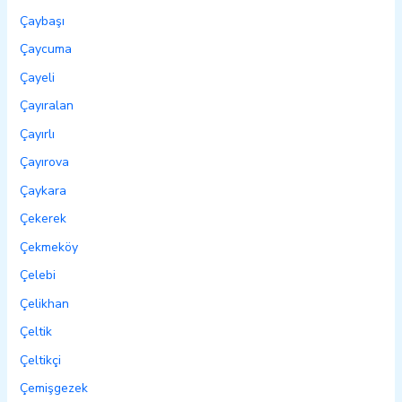
Çaybaşı
Çaycuma
Çayeli
Çayıralan
Çayırlı
Çayırova
Çaykara
Çekerek
Çekmeköy
Çelebi
Çelikhan
Çeltik
Çeltikçi
Çemişgezek