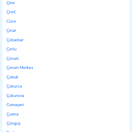
Çine
Çivril
Cizre
Çınar
Çobanlar
Çorlu
Çorum
Çorum Merkez
Çubuk
Çukurca
Çukurova
Cumayeri
Çumra
Çüngüş