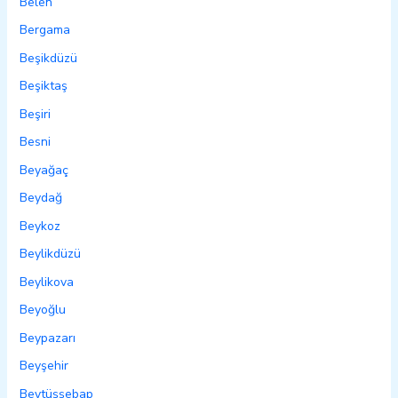
Belen
Bergama
Beşikdüzü
Beşiktaş
Beşiri
Besni
Beyağaç
Beydağ
Beykoz
Beylikdüzü
Beylikova
Beyoğlu
Beypazarı
Beyşehir
Beytüşşebap