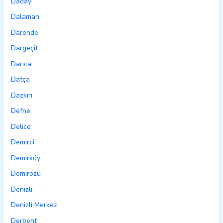
Daday
Dalaman
Darende
Dargeçit
Darıca
Datça
Dazkırı
Defne
Delice
Demirci
Demirköy
Demirözü
Denizli
Denizli Merkez
Derbent