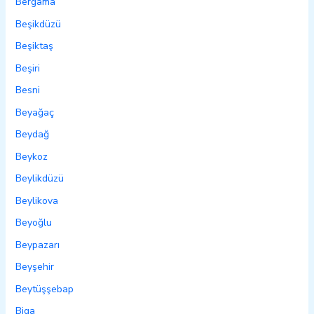
Bergama
Beşikdüzü
Beşiktaş
Beşiri
Besni
Beyağaç
Beydağ
Beykoz
Beylikdüzü
Beylikova
Beyoğlu
Beypazarı
Beyşehir
Beytüşşebap
Biga