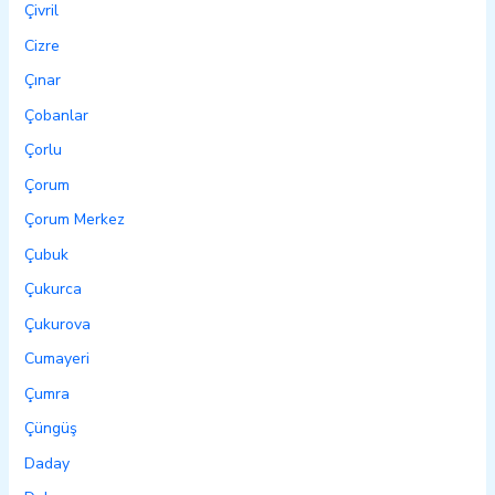
Çivril
Cizre
Çınar
Çobanlar
Çorlu
Çorum
Çorum Merkez
Çubuk
Çukurca
Çukurova
Cumayeri
Çumra
Çüngüş
Daday