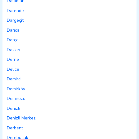
Dalaman
Darende
Dargeçit
Darıca
Datça
Dazkırı
Defne
Delice
Demirci
Demirköy
Demirözü
Denizli
Denizli Merkez
Derbent
Derebucak