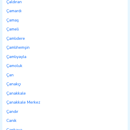
Çaldıran
Çamardı
Çamaş
Çameli
Çamlıdere
Çamlıhemşin
Çamlıyayla
Çamoluk
Çan
Çanakçı
Çanakkale
Çanakkale Merkez
Çandır
Canik
Çankaya