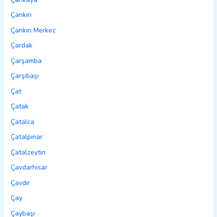
Çankırı
Çankırı Merkez
Çardak
Çarşamba
Çarşıbaşı
Çat
Çatak
Çatalca
Çatalpınar
Çatalzeytin
Çavdarhisar
Çavdır
Çay
Çaybaşı