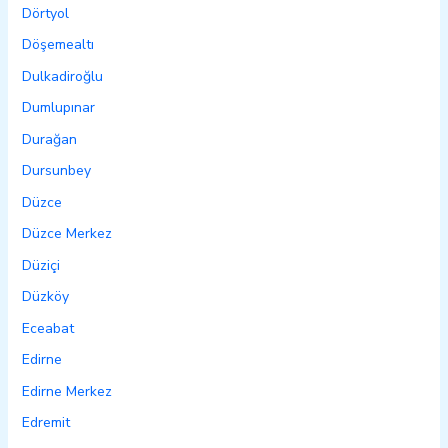
Dörtyol
Döşemealtı
Dulkadiroğlu
Dumlupınar
Durağan
Dursunbey
Düzce
Düzce Merkez
Düziçi
Düzköy
Eceabat
Edirne
Edirne Merkez
Edremit