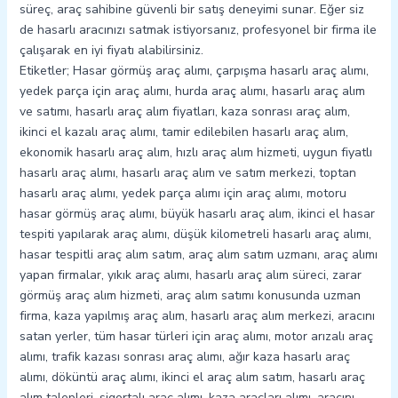
süreç, araç sahibine güvenli bir satış deneyimi sunar. Eğer siz
de hasarlı aracınızı satmak istiyorsanız, profesyonel bir firma ile
çalışarak en iyi fiyatı alabilirsiniz.
Etiketler; Hasar görmüş araç alımı, çarpışma hasarlı araç alımı,
yedek parça için araç alımı, hurda araç alımı, hasarlı araç alım
ve satımı, hasarlı araç alım fiyatları, kaza sonrası araç alım,
ikinci el kazalı araç alımı, tamir edilebilen hasarlı araç alım,
ekonomik hasarlı araç alım, hızlı araç alım hizmeti, uygun fiyatlı
hasarlı araç alımı, hasarlı araç alım ve satım merkezi, toptan
hasarlı araç alımı, yedek parça alımı için araç alımı, motoru
hasar görmüş araç alımı, büyük hasarlı araç alım, ikinci el hasar
tespiti yapılarak araç alımı, düşük kilometreli hasarlı araç alımı,
hasar tespitli araç alım satım, araç alım satım uzmanı, araç alımı
yapan firmalar, yıkık araç alımı, hasarlı araç alım süreci, zarar
görmüş araç alım hizmeti, araç alım satımı konusunda uzman
firma, kaza yapılmış araç alım, hasarlı araç alım merkezi, aracını
satan yerler, tüm hasar türleri için araç alımı, motor arızalı araç
alımı, trafik kazası sonrası araç alımı, ağır kaza hasarlı araç
alımı, döküntü araç alımı, ikinci el araç alım satım, hasarlı araç
alım talepleri, sigortalı araç alımı, kaza araçları alımı, aracını