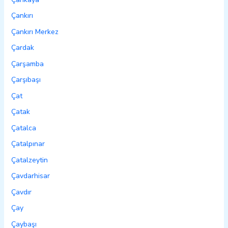
Çankırı
Çankırı Merkez
Çardak
Çarşamba
Çarşıbaşı
Çat
Çatak
Çatalca
Çatalpınar
Çatalzeytin
Çavdarhisar
Çavdır
Çay
Çaybaşı