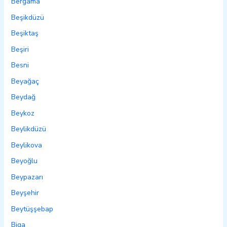
Bergama
Beşikdüzü
Beşiktaş
Beşiri
Besni
Beyağaç
Beydağ
Beykoz
Beylikdüzü
Beylikova
Beyoğlu
Beypazarı
Beyşehir
Beytüşşebap
Biga