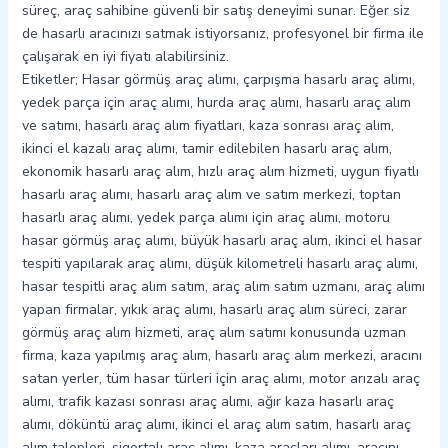
süreç, araç sahibine güvenli bir satış deneyimi sunar. Eğer siz
de hasarlı aracınızı satmak istiyorsanız, profesyonel bir firma ile
çalışarak en iyi fiyatı alabilirsiniz.
Etiketler; Hasar görmüş araç alımı, çarpışma hasarlı araç alımı,
yedek parça için araç alımı, hurda araç alımı, hasarlı araç alım
ve satımı, hasarlı araç alım fiyatları, kaza sonrası araç alım,
ikinci el kazalı araç alımı, tamir edilebilen hasarlı araç alım,
ekonomik hasarlı araç alım, hızlı araç alım hizmeti, uygun fiyatlı
hasarlı araç alımı, hasarlı araç alım ve satım merkezi, toptan
hasarlı araç alımı, yedek parça alımı için araç alımı, motoru
hasar görmüş araç alımı, büyük hasarlı araç alım, ikinci el hasar
tespiti yapılarak araç alımı, düşük kilometreli hasarlı araç alımı,
hasar tespitli araç alım satım, araç alım satım uzmanı, araç alımı
yapan firmalar, yıkık araç alımı, hasarlı araç alım süreci, zarar
görmüş araç alım hizmeti, araç alım satımı konusunda uzman
firma, kaza yapılmış araç alım, hasarlı araç alım merkezi, aracını
satan yerler, tüm hasar türleri için araç alımı, motor arızalı araç
alımı, trafik kazası sonrası araç alımı, ağır kaza hasarlı araç
alımı, döküntü araç alımı, ikinci el araç alım satım, hasarlı araç
alım talepleri, sigortalı araç alımı, kaza araçları alımı, aracını