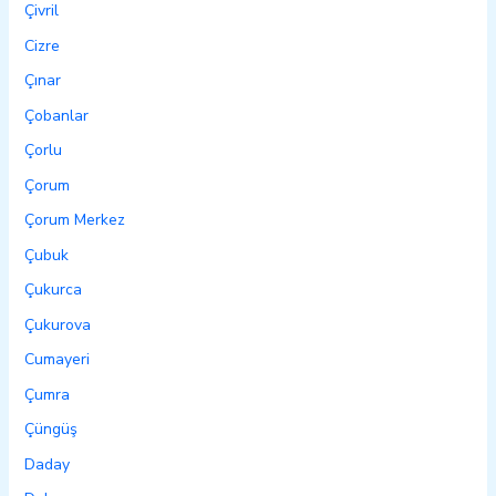
Çivril
Cizre
Çınar
Çobanlar
Çorlu
Çorum
Çorum Merkez
Çubuk
Çukurca
Çukurova
Cumayeri
Çumra
Çüngüş
Daday