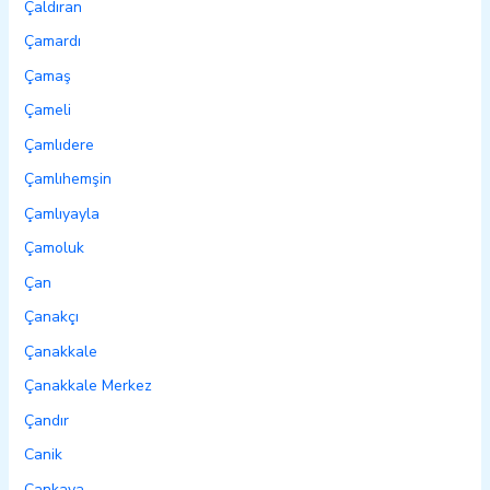
Çaldıran
Çamardı
Çamaş
Çameli
Çamlıdere
Çamlıhemşin
Çamlıyayla
Çamoluk
Çan
Çanakçı
Çanakkale
Çanakkale Merkez
Çandır
Canik
Çankaya