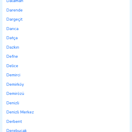
Dalaman
Darende
Dargeçit
Darıca
Datça
Dazkırı
Defne
Delice
Demirci
Demirköy
Demirözü
Denizli
Denizli Merkez
Derbent
Derebucak