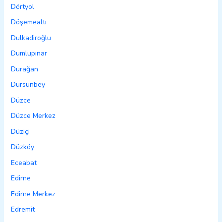
Dörtyol
Döşemealtı
Dulkadiroğlu
Dumlupınar
Durağan
Dursunbey
Düzce
Düzce Merkez
Düziçi
Düzköy
Eceabat
Edirne
Edirne Merkez
Edremit