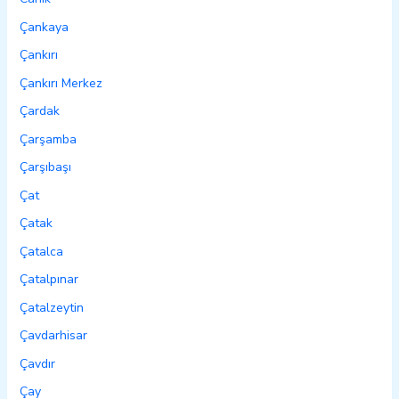
Çankaya
Çankırı
Çankırı Merkez
Çardak
Çarşamba
Çarşıbaşı
Çat
Çatak
Çatalca
Çatalpınar
Çatalzeytin
Çavdarhisar
Çavdır
Çay