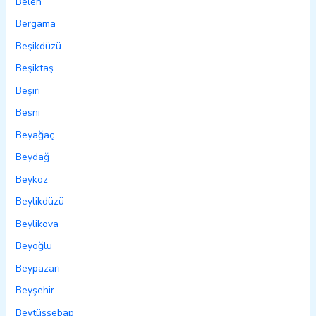
Belen
Bergama
Beşikdüzü
Beşiktaş
Beşiri
Besni
Beyağaç
Beydağ
Beykoz
Beylikdüzü
Beylikova
Beyoğlu
Beypazarı
Beyşehir
Beytüşşebap