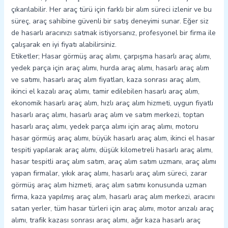
çıkarılabilir. Her araç türü için farklı bir alım süreci izlenir ve bu
süreç, araç sahibine güvenli bir satış deneyimi sunar. Eğer siz
de hasarlı aracınızı satmak istiyorsanız, profesyonel bir firma ile
çalışarak en iyi fiyatı alabilirsiniz.
Etiketler; Hasar görmüş araç alımı, çarpışma hasarlı araç alımı,
yedek parça için araç alımı, hurda araç alımı, hasarlı araç alım
ve satımı, hasarlı araç alım fiyatları, kaza sonrası araç alım,
ikinci el kazalı araç alımı, tamir edilebilen hasarlı araç alım,
ekonomik hasarlı araç alım, hızlı araç alım hizmeti, uygun fiyatlı
hasarlı araç alımı, hasarlı araç alım ve satım merkezi, toptan
hasarlı araç alımı, yedek parça alımı için araç alımı, motoru
hasar görmüş araç alımı, büyük hasarlı araç alım, ikinci el hasar
tespiti yapılarak araç alımı, düşük kilometreli hasarlı araç alımı,
hasar tespitli araç alım satım, araç alım satım uzmanı, araç alımı
yapan firmalar, yıkık araç alımı, hasarlı araç alım süreci, zarar
görmüş araç alım hizmeti, araç alım satımı konusunda uzman
firma, kaza yapılmış araç alım, hasarlı araç alım merkezi, aracını
satan yerler, tüm hasar türleri için araç alımı, motor arızalı araç
alımı, trafik kazası sonrası araç alımı, ağır kaza hasarlı araç