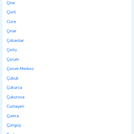
Çine
Çivril
Cizre
Çınar
Çobanlar
Çorlu
Çorum
Çorum Merkez
Çubuk
Çukurca
Çukurova
Cumayeri
Çumra
Çüngüş