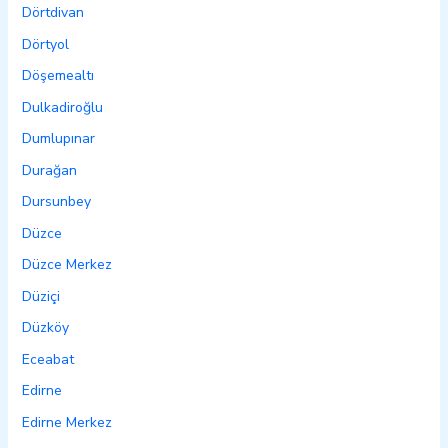
Dörtdivan
Dörtyol
Döşemealtı
Dulkadiroğlu
Dumlupınar
Durağan
Dursunbey
Düzce
Düzce Merkez
Düziçi
Düzköy
Eceabat
Edirne
Edirne Merkez