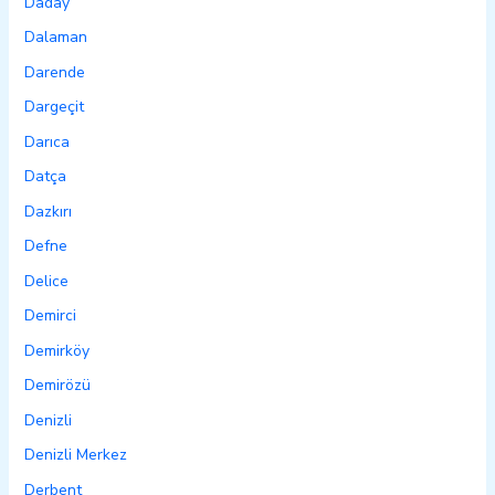
Daday
Dalaman
Darende
Dargeçit
Darıca
Datça
Dazkırı
Defne
Delice
Demirci
Demirköy
Demirözü
Denizli
Denizli Merkez
Derbent