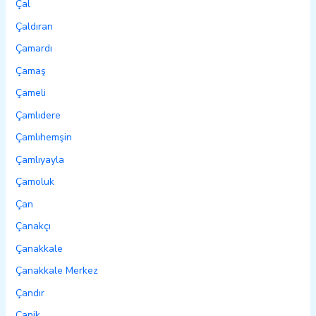
Çal
Çaldıran
Çamardı
Çamaş
Çameli
Çamlıdere
Çamlıhemşin
Çamlıyayla
Çamoluk
Çan
Çanakçı
Çanakkale
Çanakkale Merkez
Çandır
Canik