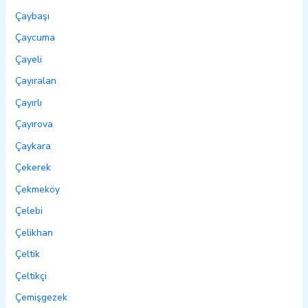
Çaybaşı
Çaycuma
Çayeli
Çayıralan
Çayırlı
Çayırova
Çaykara
Çekerek
Çekmeköy
Çelebi
Çelikhan
Çeltik
Çeltikçi
Çemişgezek