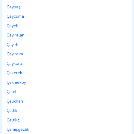
Çaybaşı
Çaycuma
Çayeli
Çayıralan
Çayırlı
Çayırova
Çaykara
Çekerek
Çekmeköy
Çelebi
Çelikhan
Çeltik
Çeltikçi
Çemişgezek