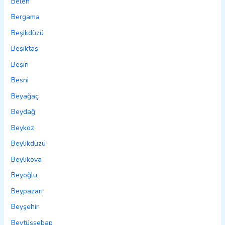
Belen
Bergama
Beşikdüzü
Beşiktaş
Beşiri
Besni
Beyağaç
Beydağ
Beykoz
Beylikdüzü
Beylikova
Beyoğlu
Beypazarı
Beyşehir
Beytüşşebap