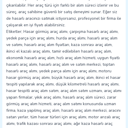
çıkarılabilir. Her araç türü için farklı bir alım süreci izlenir ve bu
süreç, araç sahibine güvenli bir satış deneyimi sunar. Eğer siz
de hasarlı aracınızı satmak istiyorsanız, profesyonel bir firma ile
çalışarak en iyi fiyatı alabilirsiniz.
Etiketler; Hasar görmüş araç alımı, çarpışma hasarlı araç alımı,
yedek parça için araç alımı, hurda araç alımı, hasarlı araç alım
ve satımı, hasarlı araç alım fiyatları, kaza sonrası araç alım,
ikinci el kazalı araç alımı, tamir edilebilen hasarlı araç alım,
ekonomik hasarlı araç alım, hızlı araç alım hizmeti, uygun fiyatlı
hasarlı araç alımı, hasarlı araç alım ve satım merkezi, toptan
hasarlı araç alımı, yedek parça alımı için araç alımı, motoru
hasar görmüş araç alımı, büyük hasarlı araç alım, ikinci el hasar
tespiti yapılarak araç alımı, düşük kilometreli hasarlı araç alımı,
hasar tespitli araç alım satım, araç alım satım uzmanı, araç alımı
yapan firmalar, yıkık araç alımı, hasarlı araç alım süreci, zarar
görmüş araç alım hizmeti, araç alım satımı konusunda uzman
firma, kaza yapılmış araç alım, hasarlı araç alım merkezi, aracını
satan yerler, tüm hasar türleri için araç alımı, motor arızalı araç
alımı, trafik kazası sonrası araç alımı, ağır kaza hasarlı araç