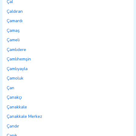
Çal
Çaldıran
Çamardı
Çamaş
Çameli
Çamlıdere
Çamlıhemşin
Çamlıyayla
Çamoluk
Çan
Çanakçı
Çanakkale
Çanakkale Merkez
Çandır
Canik