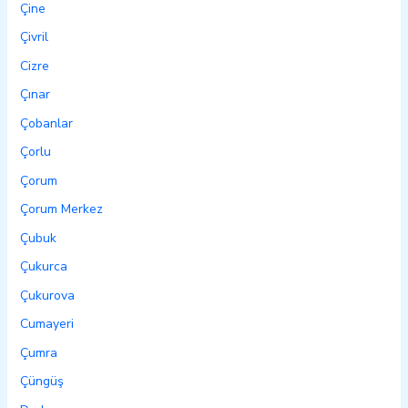
Çine
Çivril
Cizre
Çınar
Çobanlar
Çorlu
Çorum
Çorum Merkez
Çubuk
Çukurca
Çukurova
Cumayeri
Çumra
Çüngüş