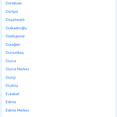
Dörtdivan
Dörtyol
Döşemealtı
Dulkadiroğlu
Dumlupınar
Durağan
Dursunbey
Düzce
Düzce Merkez
Düziçi
Düzköy
Eceabat
Edirne
Edirne Merkez