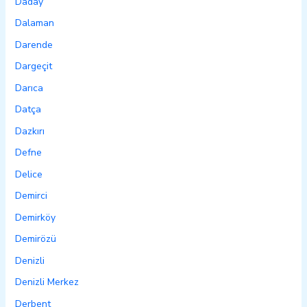
Daday
Dalaman
Darende
Dargeçit
Darıca
Datça
Dazkırı
Defne
Delice
Demirci
Demirköy
Demirözü
Denizli
Denizli Merkez
Derbent