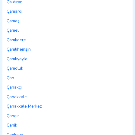
Çaldıran
Çamardı
Çamaş
Çameli
Çamlıdere
Çamlıhemşin
Çamlıyayla
Çamoluk
Çan
Çanakçı
Çanakkale
Çanakkale Merkez
Çandır
Canik
Çankaya