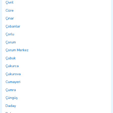
Çivril
Cizre
Çınar
Çobanlar
Çorlu
Çorum
Çorum Merkez
Çubuk
Çukurca
Çukurova
Cumayeri
Çumra
Çüngüş
Daday