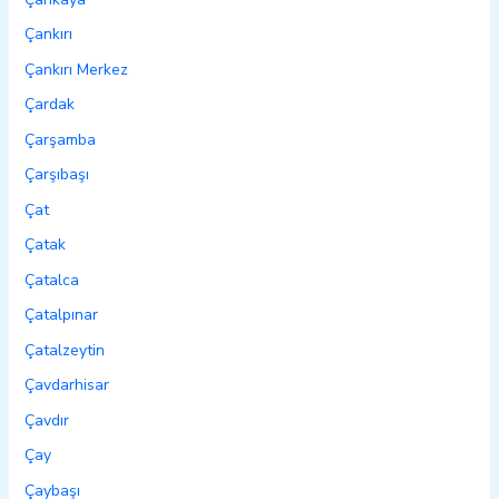
Çankırı
Çankırı Merkez
Çardak
Çarşamba
Çarşıbaşı
Çat
Çatak
Çatalca
Çatalpınar
Çatalzeytin
Çavdarhisar
Çavdır
Çay
Çaybaşı