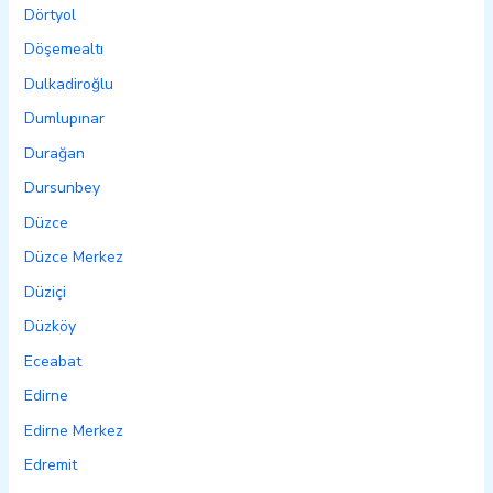
Dörtyol
Döşemealtı
Dulkadiroğlu
Dumlupınar
Durağan
Dursunbey
Düzce
Düzce Merkez
Düziçi
Düzköy
Eceabat
Edirne
Edirne Merkez
Edremit