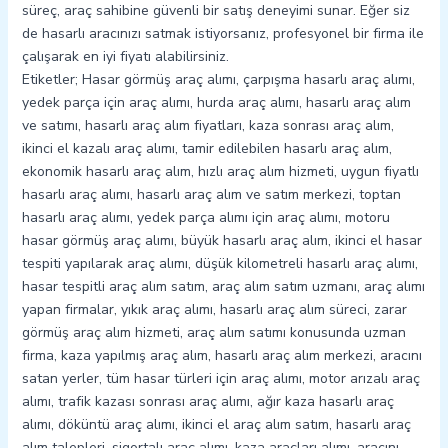
süreç, araç sahibine güvenli bir satış deneyimi sunar. Eğer siz
de hasarlı aracınızı satmak istiyorsanız, profesyonel bir firma ile
çalışarak en iyi fiyatı alabilirsiniz.
Etiketler; Hasar görmüş araç alımı, çarpışma hasarlı araç alımı,
yedek parça için araç alımı, hurda araç alımı, hasarlı araç alım
ve satımı, hasarlı araç alım fiyatları, kaza sonrası araç alım,
ikinci el kazalı araç alımı, tamir edilebilen hasarlı araç alım,
ekonomik hasarlı araç alım, hızlı araç alım hizmeti, uygun fiyatlı
hasarlı araç alımı, hasarlı araç alım ve satım merkezi, toptan
hasarlı araç alımı, yedek parça alımı için araç alımı, motoru
hasar görmüş araç alımı, büyük hasarlı araç alım, ikinci el hasar
tespiti yapılarak araç alımı, düşük kilometreli hasarlı araç alımı,
hasar tespitli araç alım satım, araç alım satım uzmanı, araç alımı
yapan firmalar, yıkık araç alımı, hasarlı araç alım süreci, zarar
görmüş araç alım hizmeti, araç alım satımı konusunda uzman
firma, kaza yapılmış araç alım, hasarlı araç alım merkezi, aracını
satan yerler, tüm hasar türleri için araç alımı, motor arızalı araç
alımı, trafik kazası sonrası araç alımı, ağır kaza hasarlı araç
alımı, döküntü araç alımı, ikinci el araç alım satım, hasarlı araç
alım talepleri, sigortalı araç alımı, kaza araçları alımı, aracını