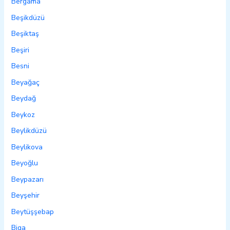
Bergama
Beşikdüzü
Beşiktaş
Beşiri
Besni
Beyağaç
Beydağ
Beykoz
Beylikdüzü
Beylikova
Beyoğlu
Beypazarı
Beyşehir
Beytüşşebap
Biga