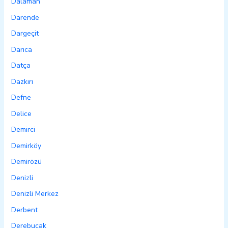
Dalaman
Darende
Dargeçit
Darıca
Datça
Dazkırı
Defne
Delice
Demirci
Demirköy
Demirözü
Denizli
Denizli Merkez
Derbent
Derebucak