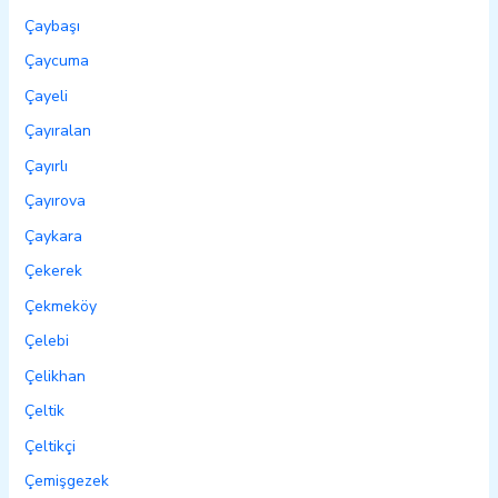
Çaybaşı
Çaycuma
Çayeli
Çayıralan
Çayırlı
Çayırova
Çaykara
Çekerek
Çekmeköy
Çelebi
Çelikhan
Çeltik
Çeltikçi
Çemişgezek