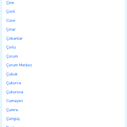
Çine
Çivril
Cizre
Çınar
Çobanlar
Çorlu
Çorum
Çorum Merkez
Çubuk
Çukurca
Çukurova
Cumayeri
Çumra
Çüngüş