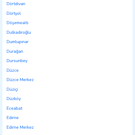
Dörtdivan
Dörtyol
Döşemealtı
Dulkadiroğlu
Dumlupınar
Durağan
Dursunbey
Düzce
Düzce Merkez
Düziçi
Düzköy
Eceabat
Edirne
Edirne Merkez