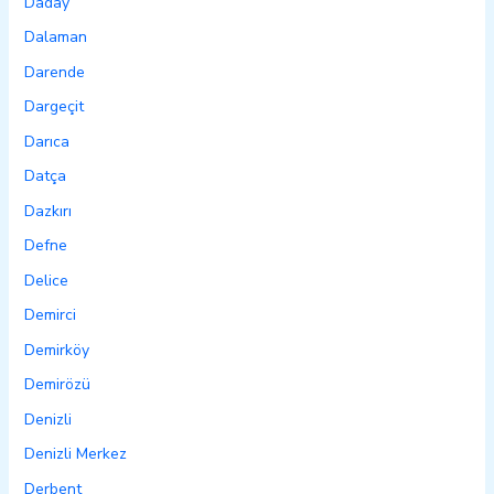
Daday
Dalaman
Darende
Dargeçit
Darıca
Datça
Dazkırı
Defne
Delice
Demirci
Demirköy
Demirözü
Denizli
Denizli Merkez
Derbent