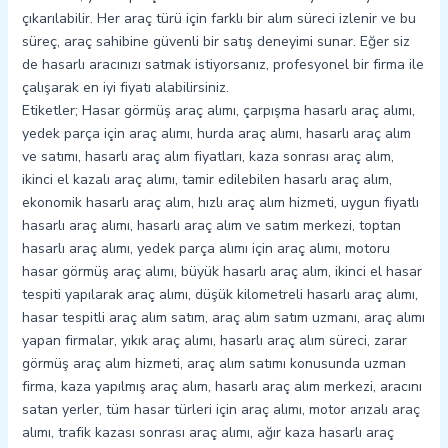
çıkarılabilir. Her araç türü için farklı bir alım süreci izlenir ve bu
süreç, araç sahibine güvenli bir satış deneyimi sunar. Eğer siz
de hasarlı aracınızı satmak istiyorsanız, profesyonel bir firma ile
çalışarak en iyi fiyatı alabilirsiniz.
Etiketler; Hasar görmüş araç alımı, çarpışma hasarlı araç alımı,
yedek parça için araç alımı, hurda araç alımı, hasarlı araç alım
ve satımı, hasarlı araç alım fiyatları, kaza sonrası araç alım,
ikinci el kazalı araç alımı, tamir edilebilen hasarlı araç alım,
ekonomik hasarlı araç alım, hızlı araç alım hizmeti, uygun fiyatlı
hasarlı araç alımı, hasarlı araç alım ve satım merkezi, toptan
hasarlı araç alımı, yedek parça alımı için araç alımı, motoru
hasar görmüş araç alımı, büyük hasarlı araç alım, ikinci el hasar
tespiti yapılarak araç alımı, düşük kilometreli hasarlı araç alımı,
hasar tespitli araç alım satım, araç alım satım uzmanı, araç alımı
yapan firmalar, yıkık araç alımı, hasarlı araç alım süreci, zarar
görmüş araç alım hizmeti, araç alım satımı konusunda uzman
firma, kaza yapılmış araç alım, hasarlı araç alım merkezi, aracını
satan yerler, tüm hasar türleri için araç alımı, motor arızalı araç
alımı, trafik kazası sonrası araç alımı, ağır kaza hasarlı araç