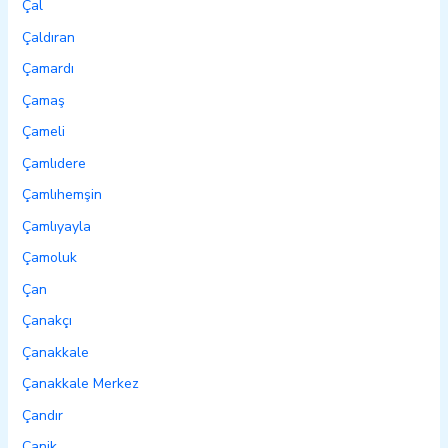
Çal
Çaldıran
Çamardı
Çamaş
Çameli
Çamlıdere
Çamlıhemşin
Çamlıyayla
Çamoluk
Çan
Çanakçı
Çanakkale
Çanakkale Merkez
Çandır
Canik