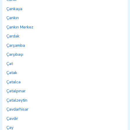
Çankaya
Çankırı
Çankırı Merkez
Çardak
Çarşamba
Çarşıbaşı
Çat
Çatak
Çatalca
Çatalpınar
Çatalzeytin
Çavdarhisar
Çavdır
Çay