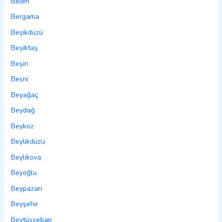
Belen
Bergama
Beşikdüzü
Beşiktaş
Beşiri
Besni
Beyağaç
Beydağ
Beykoz
Beylikdüzü
Beylikova
Beyoğlu
Beypazarı
Beyşehir
Beytüşşebap