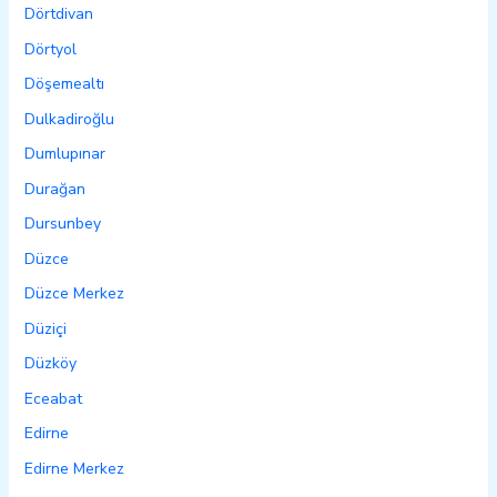
Dörtdivan
Dörtyol
Döşemealtı
Dulkadiroğlu
Dumlupınar
Durağan
Dursunbey
Düzce
Düzce Merkez
Düziçi
Düzköy
Eceabat
Edirne
Edirne Merkez