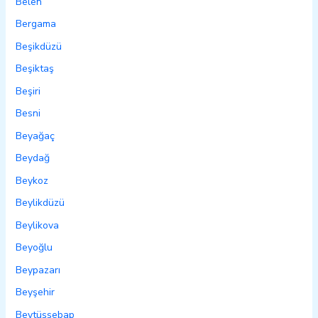
Belen
Bergama
Beşikdüzü
Beşiktaş
Beşiri
Besni
Beyağaç
Beydağ
Beykoz
Beylikdüzü
Beylikova
Beyoğlu
Beypazarı
Beyşehir
Beytüşşebap