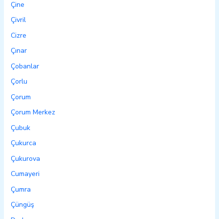
Çine
Çivril
Cizre
Çınar
Çobanlar
Çorlu
Çorum
Çorum Merkez
Çubuk
Çukurca
Çukurova
Cumayeri
Çumra
Çüngüş