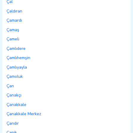
Çal
Çaldıran
Çamardı
Çamaş
Çameli
Çamlıdere
Çamlıhemşin
Çamlıyayla
Çamoluk
Çan
Çanakçı
Çanakkale
Çanakkale Merkez
Çandır
Canik