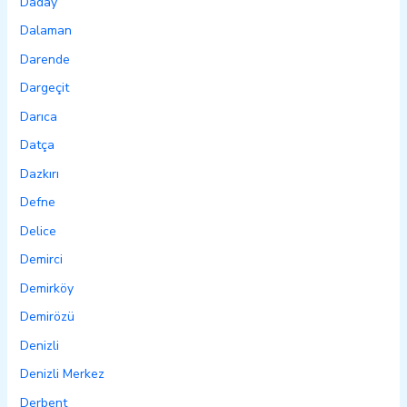
Daday
Dalaman
Darende
Dargeçit
Darıca
Datça
Dazkırı
Defne
Delice
Demirci
Demirköy
Demirözü
Denizli
Denizli Merkez
Derbent