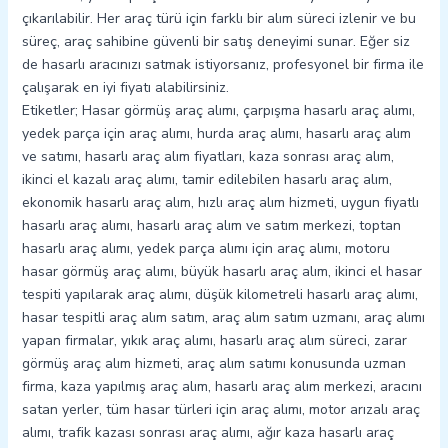
çıkarılabilir. Her araç türü için farklı bir alım süreci izlenir ve bu
süreç, araç sahibine güvenli bir satış deneyimi sunar. Eğer siz
de hasarlı aracınızı satmak istiyorsanız, profesyonel bir firma ile
çalışarak en iyi fiyatı alabilirsiniz.
Etiketler; Hasar görmüş araç alımı, çarpışma hasarlı araç alımı,
yedek parça için araç alımı, hurda araç alımı, hasarlı araç alım
ve satımı, hasarlı araç alım fiyatları, kaza sonrası araç alım,
ikinci el kazalı araç alımı, tamir edilebilen hasarlı araç alım,
ekonomik hasarlı araç alım, hızlı araç alım hizmeti, uygun fiyatlı
hasarlı araç alımı, hasarlı araç alım ve satım merkezi, toptan
hasarlı araç alımı, yedek parça alımı için araç alımı, motoru
hasar görmüş araç alımı, büyük hasarlı araç alım, ikinci el hasar
tespiti yapılarak araç alımı, düşük kilometreli hasarlı araç alımı,
hasar tespitli araç alım satım, araç alım satım uzmanı, araç alımı
yapan firmalar, yıkık araç alımı, hasarlı araç alım süreci, zarar
görmüş araç alım hizmeti, araç alım satımı konusunda uzman
firma, kaza yapılmış araç alım, hasarlı araç alım merkezi, aracını
satan yerler, tüm hasar türleri için araç alımı, motor arızalı araç
alımı, trafik kazası sonrası araç alımı, ağır kaza hasarlı araç