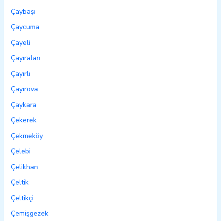
Çaybaşı
Çaycuma
Çayeli
Çayıralan
Çayırlı
Çayırova
Çaykara
Çekerek
Çekmeköy
Çelebi
Çelikhan
Çeltik
Çeltikçi
Çemişgezek