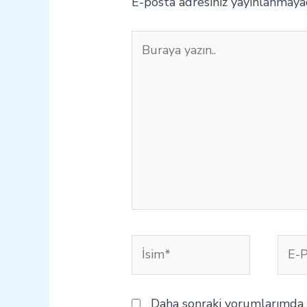
E-posta adresiniz yayınlanmaya
Buraya
yazın..
İsim*
E-
Post
Daha sonraki yorumlarımda k