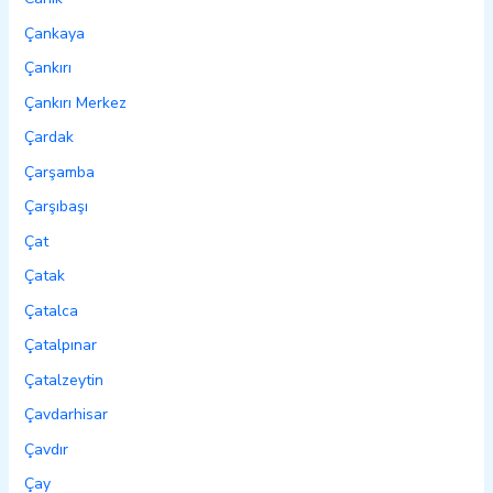
Çankaya
Çankırı
Çankırı Merkez
Çardak
Çarşamba
Çarşıbaşı
Çat
Çatak
Çatalca
Çatalpınar
Çatalzeytin
Çavdarhisar
Çavdır
Çay