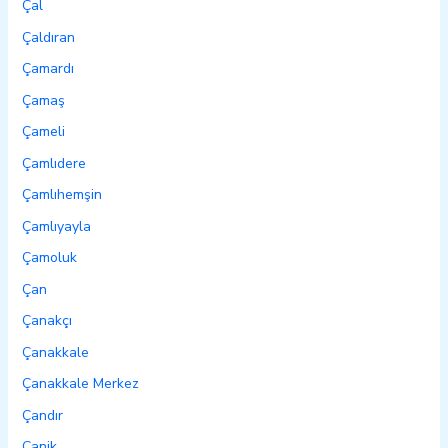
Çal
Çaldıran
Çamardı
Çamaş
Çameli
Çamlıdere
Çamlıhemşin
Çamlıyayla
Çamoluk
Çan
Çanakçı
Çanakkale
Çanakkale Merkez
Çandır
Canik