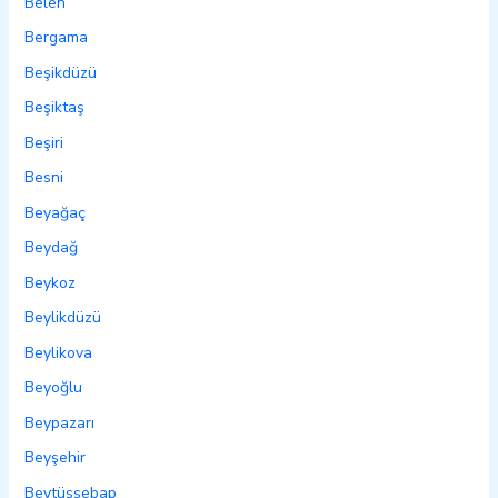
Belen
Bergama
Beşikdüzü
Beşiktaş
Beşiri
Besni
Beyağaç
Beydağ
Beykoz
Beylikdüzü
Beylikova
Beyoğlu
Beypazarı
Beyşehir
Beytüşşebap