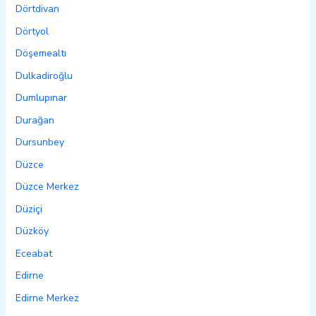
Dörtdivan
Dörtyol
Döşemealtı
Dulkadiroğlu
Dumlupınar
Durağan
Dursunbey
Düzce
Düzce Merkez
Düziçi
Düzköy
Eceabat
Edirne
Edirne Merkez