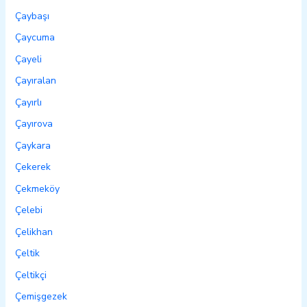
Çaybaşı
Çaycuma
Çayeli
Çayıralan
Çayırlı
Çayırova
Çaykara
Çekerek
Çekmeköy
Çelebi
Çelikhan
Çeltik
Çeltikçi
Çemişgezek