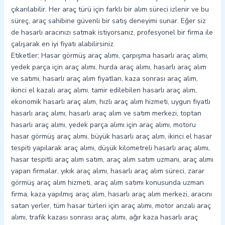
çıkarılabilir. Her araç türü için farklı bir alım süreci izlenir ve bu
süreç, araç sahibine güvenli bir satış deneyimi sunar. Eğer siz
de hasarlı aracınızı satmak istiyorsanız, profesyonel bir firma ile
çalışarak en iyi fiyatı alabilirsiniz.
Etiketler; Hasar görmüş araç alımı, çarpışma hasarlı araç alımı,
yedek parça için araç alımı, hurda araç alımı, hasarlı araç alım
ve satımı, hasarlı araç alım fiyatları, kaza sonrası araç alım,
ikinci el kazalı araç alımı, tamir edilebilen hasarlı araç alım,
ekonomik hasarlı araç alım, hızlı araç alım hizmeti, uygun fiyatlı
hasarlı araç alımı, hasarlı araç alım ve satım merkezi, toptan
hasarlı araç alımı, yedek parça alımı için araç alımı, motoru
hasar görmüş araç alımı, büyük hasarlı araç alım, ikinci el hasar
tespiti yapılarak araç alımı, düşük kilometreli hasarlı araç alımı,
hasar tespitli araç alım satım, araç alım satım uzmanı, araç alımı
yapan firmalar, yıkık araç alımı, hasarlı araç alım süreci, zarar
görmüş araç alım hizmeti, araç alım satımı konusunda uzman
firma, kaza yapılmış araç alım, hasarlı araç alım merkezi, aracını
satan yerler, tüm hasar türleri için araç alımı, motor arızalı araç
alımı, trafik kazası sonrası araç alımı, ağır kaza hasarlı araç