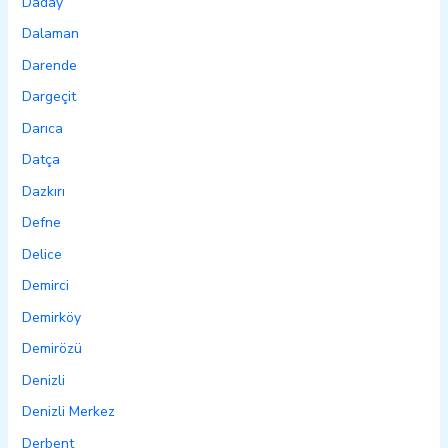
Daday
Dalaman
Darende
Dargeçit
Darıca
Datça
Dazkırı
Defne
Delice
Demirci
Demirköy
Demirözü
Denizli
Denizli Merkez
Derbent