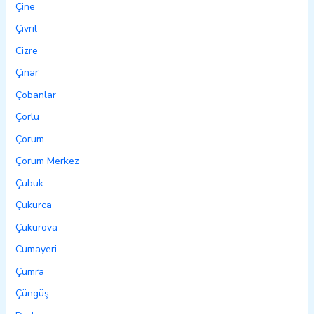
Çine
Çivril
Cizre
Çınar
Çobanlar
Çorlu
Çorum
Çorum Merkez
Çubuk
Çukurca
Çukurova
Cumayeri
Çumra
Çüngüş