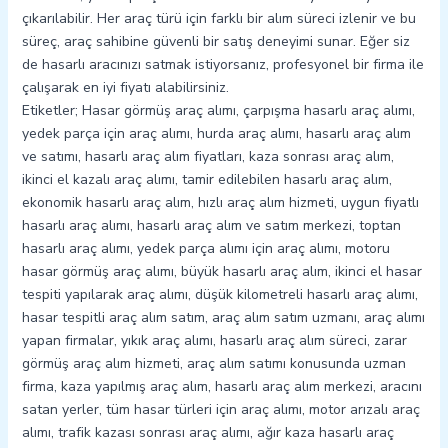
çıkarılabilir. Her araç türü için farklı bir alım süreci izlenir ve bu
süreç, araç sahibine güvenli bir satış deneyimi sunar. Eğer siz
de hasarlı aracınızı satmak istiyorsanız, profesyonel bir firma ile
çalışarak en iyi fiyatı alabilirsiniz.
Etiketler; Hasar görmüş araç alımı, çarpışma hasarlı araç alımı,
yedek parça için araç alımı, hurda araç alımı, hasarlı araç alım
ve satımı, hasarlı araç alım fiyatları, kaza sonrası araç alım,
ikinci el kazalı araç alımı, tamir edilebilen hasarlı araç alım,
ekonomik hasarlı araç alım, hızlı araç alım hizmeti, uygun fiyatlı
hasarlı araç alımı, hasarlı araç alım ve satım merkezi, toptan
hasarlı araç alımı, yedek parça alımı için araç alımı, motoru
hasar görmüş araç alımı, büyük hasarlı araç alım, ikinci el hasar
tespiti yapılarak araç alımı, düşük kilometreli hasarlı araç alımı,
hasar tespitli araç alım satım, araç alım satım uzmanı, araç alımı
yapan firmalar, yıkık araç alımı, hasarlı araç alım süreci, zarar
görmüş araç alım hizmeti, araç alım satımı konusunda uzman
firma, kaza yapılmış araç alım, hasarlı araç alım merkezi, aracını
satan yerler, tüm hasar türleri için araç alımı, motor arızalı araç
alımı, trafik kazası sonrası araç alımı, ağır kaza hasarlı araç