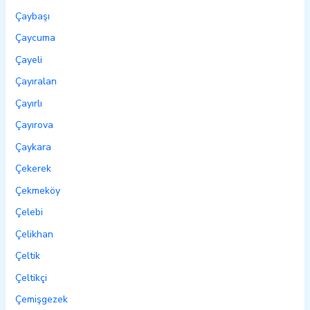
Çaybaşı
Çaycuma
Çayeli
Çayıralan
Çayırlı
Çayırova
Çaykara
Çekerek
Çekmeköy
Çelebi
Çelikhan
Çeltik
Çeltikçi
Çemişgezek