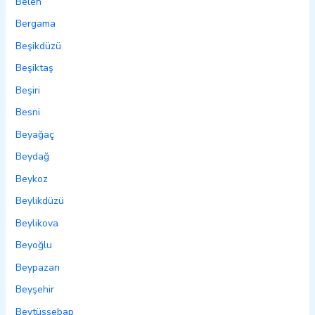
Belen
Bergama
Beşikdüzü
Beşiktaş
Beşiri
Besni
Beyağaç
Beydağ
Beykoz
Beylikdüzü
Beylikova
Beyoğlu
Beypazarı
Beyşehir
Beytüşşebap