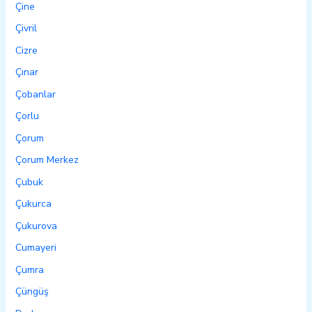
Çine
Çivril
Cizre
Çınar
Çobanlar
Çorlu
Çorum
Çorum Merkez
Çubuk
Çukurca
Çukurova
Cumayeri
Çumra
Çüngüş