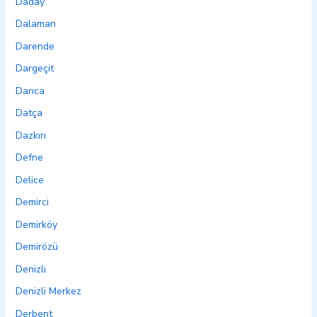
Daday
Dalaman
Darende
Dargeçit
Darıca
Datça
Dazkırı
Defne
Delice
Demirci
Demirköy
Demirözü
Denizli
Denizli Merkez
Derbent