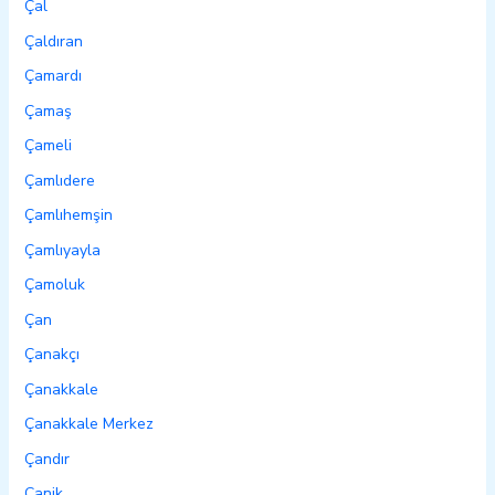
Çal
Çaldıran
Çamardı
Çamaş
Çameli
Çamlıdere
Çamlıhemşin
Çamlıyayla
Çamoluk
Çan
Çanakçı
Çanakkale
Çanakkale Merkez
Çandır
Canik