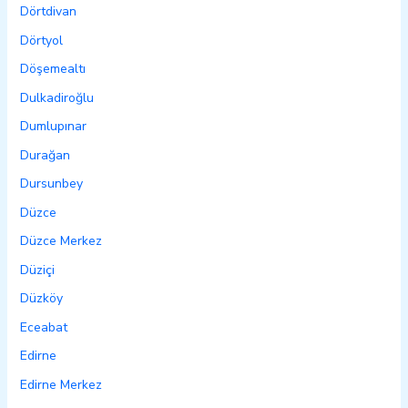
Dörtdivan
Dörtyol
Döşemealtı
Dulkadiroğlu
Dumlupınar
Durağan
Dursunbey
Düzce
Düzce Merkez
Düziçi
Düzköy
Eceabat
Edirne
Edirne Merkez