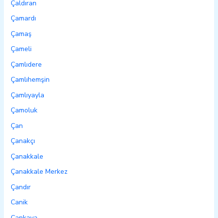
Çaldıran
Çamardı
Çamaş
Çameli
Çamlıdere
Çamlıhemşin
Çamlıyayla
Çamoluk
Çan
Çanakçı
Çanakkale
Çanakkale Merkez
Çandır
Canik
Çankaya