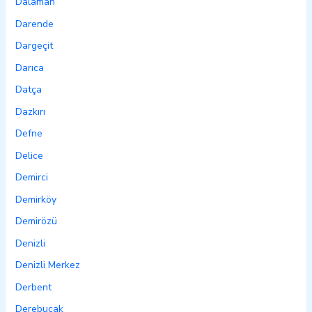
Dalaman
Darende
Dargeçit
Darıca
Datça
Dazkırı
Defne
Delice
Demirci
Demirköy
Demirözü
Denizli
Denizli Merkez
Derbent
Derebucak