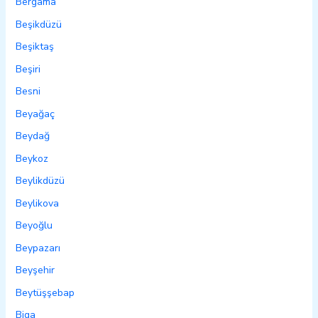
Bergama
Beşikdüzü
Beşiktaş
Beşiri
Besni
Beyağaç
Beydağ
Beykoz
Beylikdüzü
Beylikova
Beyoğlu
Beypazarı
Beyşehir
Beytüşşebap
Biga