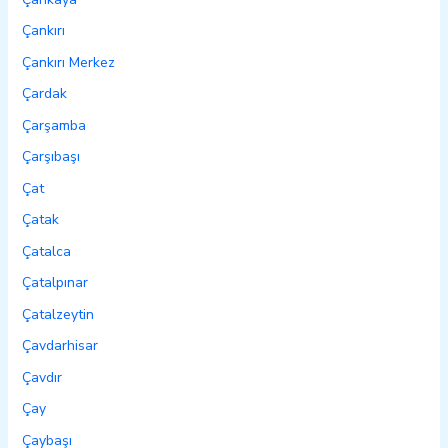
Çankırı
Çankırı Merkez
Çardak
Çarşamba
Çarşıbaşı
Çat
Çatak
Çatalca
Çatalpınar
Çatalzeytin
Çavdarhisar
Çavdır
Çay
Çaybaşı