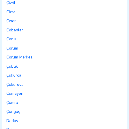
Çivril
Cizre
Çınar
Çobanlar
Çorlu
Çorum
Çorum Merkez
Çubuk
Çukurca
Çukurova
Cumayeri
Çumra
Çüngüş
Daday