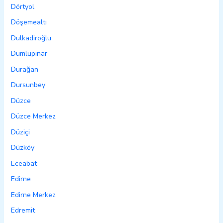
Dörtyol
Döşemealtı
Dulkadiroğlu
Dumlupınar
Durağan
Dursunbey
Düzce
Düzce Merkez
Düziçi
Düzköy
Eceabat
Edirne
Edirne Merkez
Edremit