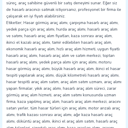
süreç, araç sahibine güvenli bir satış deneyimi sunar. Eğer siz
de hasarlı aracınızı satmak istiyorsanız, profesyonel bir firma ile
çalışarak en iyi fiyatı alabilirsiniz.
Etiketler; Hasar görmüş araç alımı, çarpışma hasarlı araç alımı,
yedek parça için araç alımı, hurda araç alımı, hasarlı araç alım
ve satımı, hasarlı araç alım fiyatları, kaza sonrası araç alım,
ikinci el kazalı araç alımı, tamir edilebilen hasarlı araç alım,
ekonomik hasarlı araç alım, hızlı araç alım hizmeti, uygun fiyatlı
hasarlı araç alımı, hasarlı araç alım ve satım merkezi, toptan
hasarlı araç alımı, yedek parça alımı için araç alımı, motoru
hasar görmüş araç alımı, büyük hasarlı araç alım, ikinci el hasar
tespiti yapılarak araç alımı, düşük kilometreli hasarlı araç alımı,
hasar tespitli araç alım satım, araç alım satım uzmanı, araç alımı
yapan firmalar, yıkık araç alımı, hasarlı araç alım süreci, zarar
görmüş araç alım hizmeti, araç alım satımı konusunda uzman
firma, kaza yapılmış araç alım, hasarlı araç alım merkezi, aracını
satan yerler, tüm hasar türleri için araç alımı, motor arızalı araç
alımı, trafik kazası sonrası araç alımı, ağır kaza hasarlı araç
alımı, döküntü araç alımı, ikinci el araç alım satım, hasarlı araç
alım talepleri, sigortalı araç alımı, kaza araçları alımı, aracını