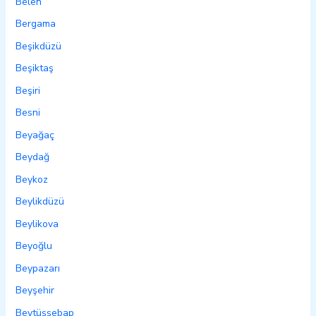
Belen
Bergama
Beşikdüzü
Beşiktaş
Beşiri
Besni
Beyağaç
Beydağ
Beykoz
Beylikdüzü
Beylikova
Beyoğlu
Beypazarı
Beyşehir
Beytüşşebap