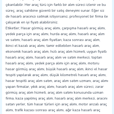
çıkarılabilir. Her araç türü için farklı bir alım süreci izlenir ve bu
süreç, araç sahibine güvenli bir satış deneyimi sunar. Eğer siz
de hasarlı aracınızı satmak istiyorsanız, profesyonel bir firma ile
çalışarak en iyi fiyatı alabilirsiniz.
Etiketler; Hasar görmüş araç alımı, çarpışma hasarlı araç alımı,
yedek parça için araç alımı, hurda araç alımı, hasarlı araç alım
ve satımı, hasarlı araç alım fiyatları, kaza sonrası araç alım,
ikinci el kazalı araç alımı, tamir edilebilen hasarlı araç alım,
ekonomik hasarlı araç alım, hızlı araç alım hizmeti, uygun fiyatlı
hasarlı araç alımı, hasarlı araç alım ve satım merkezi, toptan
hasarlı araç alımı, yedek parça alımı için araç alımı, motoru
hasar görmüş araç alımı, büyük hasarlı araç alım, ikinci el hasar
tespiti yapılarak araç alımı, düşük kilometreli hasarlı araç alımı,
hasar tespitli araç alım satım, araç alım satım uzmanı, araç alımı
yapan firmalar, yıkık araç alımı, hasarlı araç alım süreci, zarar
görmüş araç alım hizmeti, araç alım satımı konusunda uzman
firma, kaza yapılmış araç alım, hasarlı araç alım merkezi, aracını
satan yerler, tüm hasar türleri için araç alımı, motor arızalı araç
alımı, trafik kazası sonrası araç alımı, ağır kaza hasarlı araç