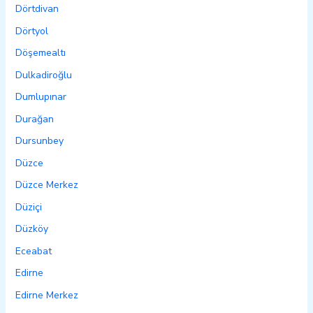
Dörtdivan
Dörtyol
Döşemealtı
Dulkadiroğlu
Dumlupınar
Durağan
Dursunbey
Düzce
Düzce Merkez
Düziçi
Düzköy
Eceabat
Edirne
Edirne Merkez