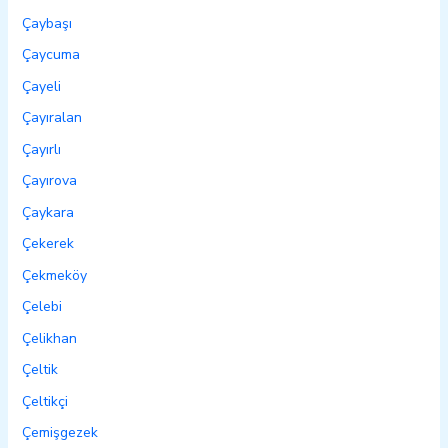
Çaybaşı
Çaycuma
Çayeli
Çayıralan
Çayırlı
Çayırova
Çaykara
Çekerek
Çekmeköy
Çelebi
Çelikhan
Çeltik
Çeltikçi
Çemişgezek