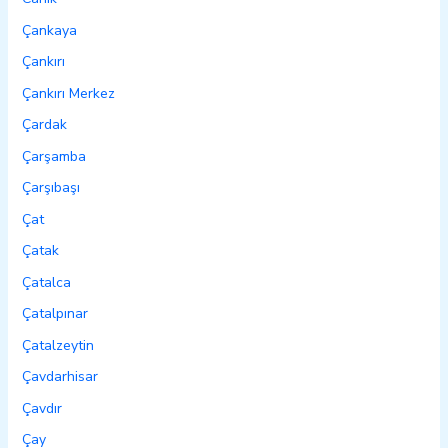
Çankaya
Çankırı
Çankırı Merkez
Çardak
Çarşamba
Çarşıbaşı
Çat
Çatak
Çatalca
Çatalpınar
Çatalzeytin
Çavdarhisar
Çavdır
Çay