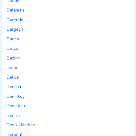
Daday
Dalaman
Darende
Dargeçit
Darıca
Datça
Dazkırı
Defne
Delice
Demirci
Demirköy
Demirözü
Denizli
Denizli Merkez
Derbent