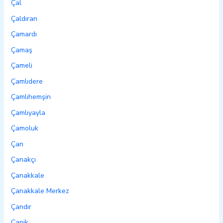
Çal
Çaldıran
Çamardı
Çamaş
Çameli
Çamlıdere
Çamlıhemşin
Çamlıyayla
Çamoluk
Çan
Çanakçı
Çanakkale
Çanakkale Merkez
Çandır
Canik