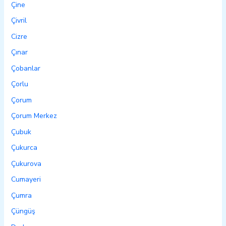
Çine
Çivril
Cizre
Çınar
Çobanlar
Çorlu
Çorum
Çorum Merkez
Çubuk
Çukurca
Çukurova
Cumayeri
Çumra
Çüngüş