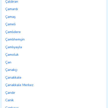
Çaldıran
Çamardı
Çamaş
Çameli
Çamlıdere
Çamlıhemşin
Çamlıyayla
Çamoluk
Çan
Çanakçı
Çanakkale
Çanakkale Merkez
Çandır
Canik
Çankaya