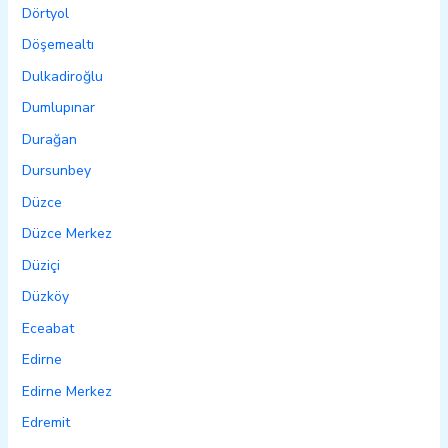
Dörtyol
Döşemealtı
Dulkadiroğlu
Dumlupınar
Durağan
Dursunbey
Düzce
Düzce Merkez
Düziçi
Düzköy
Eceabat
Edirne
Edirne Merkez
Edremit