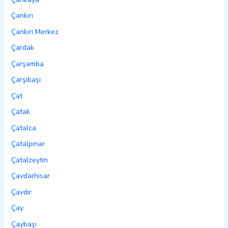
Çankırı
Çankırı Merkez
Çardak
Çarşamba
Çarşıbaşı
Çat
Çatak
Çatalca
Çatalpınar
Çatalzeytin
Çavdarhisar
Çavdır
Çay
Çaybaşı