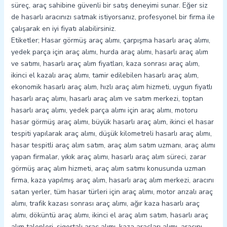
süreç, araç sahibine güvenli bir satış deneyimi sunar. Eğer siz
de hasarlı aracınızı satmak istiyorsanız, profesyonel bir firma ile
çalışarak en iyi fiyatı alabilirsiniz.
Etiketler; Hasar görmüş araç alımı, çarpışma hasarlı araç alımı,
yedek parça için araç alımı, hurda araç alımı, hasarlı araç alım
ve satımı, hasarlı araç alım fiyatları, kaza sonrası araç alım,
ikinci el kazalı araç alımı, tamir edilebilen hasarlı araç alım,
ekonomik hasarlı araç alım, hızlı araç alım hizmeti, uygun fiyatlı
hasarlı araç alımı, hasarlı araç alım ve satım merkezi, toptan
hasarlı araç alımı, yedek parça alımı için araç alımı, motoru
hasar görmüş araç alımı, büyük hasarlı araç alım, ikinci el hasar
tespiti yapılarak araç alımı, düşük kilometreli hasarlı araç alımı,
hasar tespitli araç alım satım, araç alım satım uzmanı, araç alımı
yapan firmalar, yıkık araç alımı, hasarlı araç alım süreci, zarar
görmüş araç alım hizmeti, araç alım satımı konusunda uzman
firma, kaza yapılmış araç alım, hasarlı araç alım merkezi, aracını
satan yerler, tüm hasar türleri için araç alımı, motor arızalı araç
alımı, trafik kazası sonrası araç alımı, ağır kaza hasarlı araç
alımı, döküntü araç alımı, ikinci el araç alım satım, hasarlı araç
alım talepleri, sigortalı araç alımı, kaza araçları alımı, aracını