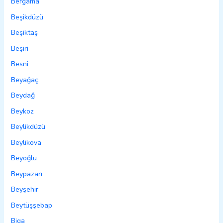
Bergama
Beşikdüzü
Beşiktaş
Beşiri
Besni
Beyağaç
Beydağ
Beykoz
Beylikdüzü
Beylikova
Beyoğlu
Beypazarı
Beyşehir
Beytüşşebap
Biga