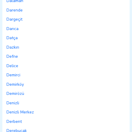
Dalaman
Darende
Dargeçit
Darıca
Datça
Dazkırı
Defne
Delice
Demirci
Demirköy
Demirözü
Denizli
Denizli Merkez
Derbent
Derebucak