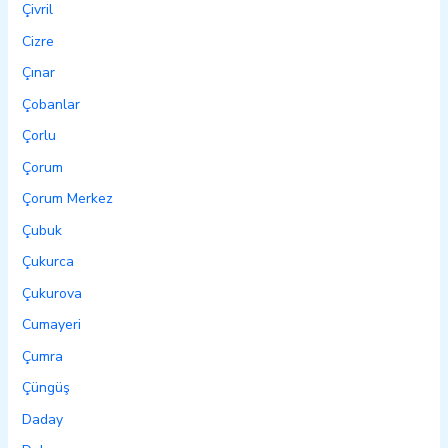
Çivril
Cizre
Çınar
Çobanlar
Çorlu
Çorum
Çorum Merkez
Çubuk
Çukurca
Çukurova
Cumayeri
Çumra
Çüngüş
Daday