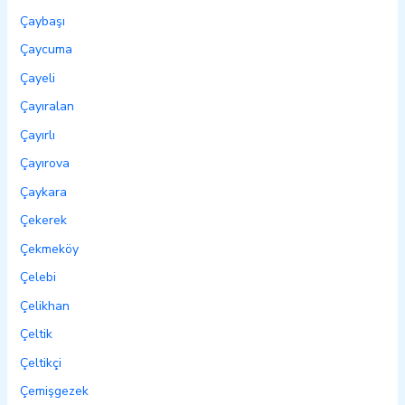
Çaybaşı
Çaycuma
Çayeli
Çayıralan
Çayırlı
Çayırova
Çaykara
Çekerek
Çekmeköy
Çelebi
Çelikhan
Çeltik
Çeltikçi
Çemişgezek