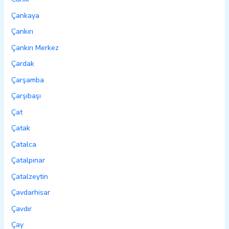
Çankaya
Çankırı
Çankırı Merkez
Çardak
Çarşamba
Çarşıbaşı
Çat
Çatak
Çatalca
Çatalpınar
Çatalzeytin
Çavdarhisar
Çavdır
Çay