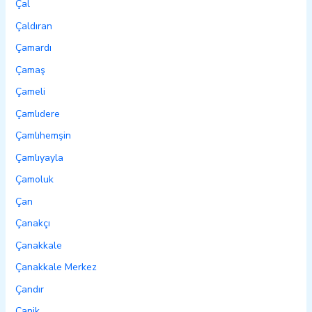
Çal
Çaldıran
Çamardı
Çamaş
Çameli
Çamlıdere
Çamlıhemşin
Çamlıyayla
Çamoluk
Çan
Çanakçı
Çanakkale
Çanakkale Merkez
Çandır
Canik