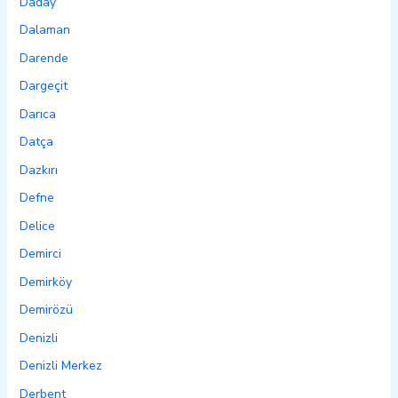
Daday
Dalaman
Darende
Dargeçit
Darıca
Datça
Dazkırı
Defne
Delice
Demirci
Demirköy
Demirözü
Denizli
Denizli Merkez
Derbent