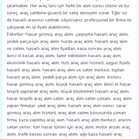
çıkarılabilir. Her araç türü için farklı bir alım süreci izlenir ve bu
süreç, araç sahibine güvenli bir satış deneyimi sunar. Eğer siz
de hasarlı aracınızı satmak istiyorsanız, profesyonel bir firma ile
çalışarak en iyi fiyatı alabilirsiniz.
Etiketler; Hasar görmüş araç alımı, çarpışma hasarlı araç alımı,
yedek parça için araç alımı, hurda araç alımı, hasarlı araç alım
ve satımı, hasarlı araç alım fiyatları, kaza sonrası araç alım,
ikinci el kazalı araç alımı, tamir edilebilen hasarlı araç alım,
ekonomik hasarlı araç alım, hızlı araç alım hizmeti, uygun fiyatlı
hasarlı araç alımı, hasarlı araç alım ve satım merkezi, toptan
hasarlı araç alımı, yedek parça alımı için araç alımı, motoru
hasar görmüş araç alımı, büyük hasarlı araç alım, ikinci el hasar
tespiti yapılarak araç alımı, düşük kilometreli hasarlı araç alımı,
hasar tespitli araç alım satım, araç alım satım uzmanı, araç alımı
yapan firmalar, yıkık araç alımı, hasarlı araç alım süreci, zarar
görmüş araç alım hizmeti, araç alım satımı konusunda uzman
firma, kaza yapılmış araç alım, hasarlı araç alım merkezi, aracını
satan yerler, tüm hasar türleri için araç alımı, motor arızalı araç
alımı, trafik kazası sonrası araç alımı, ağır kaza hasarlı araç