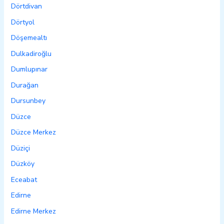
Dörtdivan
Dörtyol
Döşemealtı
Dulkadiroğlu
Dumlupınar
Durağan
Dursunbey
Düzce
Düzce Merkez
Düziçi
Düzköy
Eceabat
Edirne
Edirne Merkez