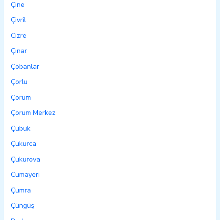
Çine
Çivril
Cizre
Çınar
Çobanlar
Çorlu
Çorum
Çorum Merkez
Çubuk
Çukurca
Çukurova
Cumayeri
Çumra
Çüngüş