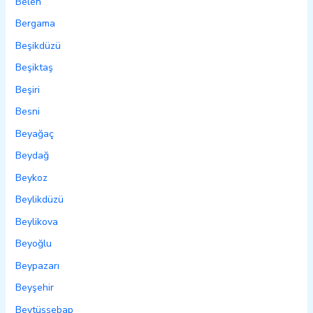
Belen
Bergama
Beşikdüzü
Beşiktaş
Beşiri
Besni
Beyağaç
Beydağ
Beykoz
Beylikdüzü
Beylikova
Beyoğlu
Beypazarı
Beyşehir
Beytüşşebap