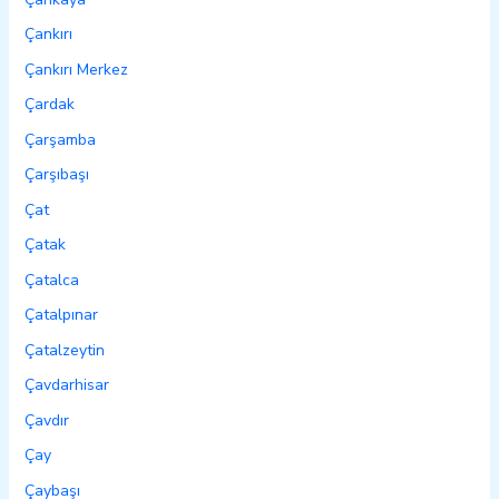
Çankırı
Çankırı Merkez
Çardak
Çarşamba
Çarşıbaşı
Çat
Çatak
Çatalca
Çatalpınar
Çatalzeytin
Çavdarhisar
Çavdır
Çay
Çaybaşı