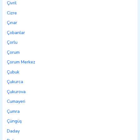
Çivril
Cizre
Çınar
Çobanlar
Çorlu
Çorum
Çorum Merkez
Çubuk
Çukurca
Çukurova
Cumayeri
Çumra
Çüngüş
Daday