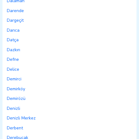
Dalaman
Darende
Dargeçit
Darıca
Datça
Dazkırı
Defne
Delice
Demirci
Demirköy
Demirözü
Denizli
Denizli Merkez
Derbent
Derebucak