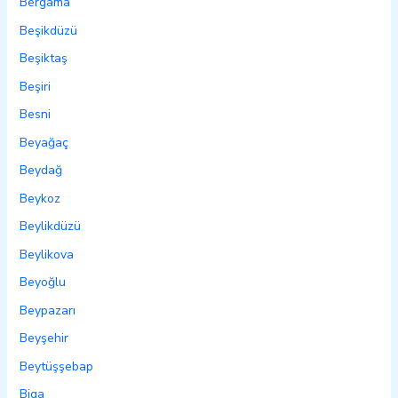
Bergama
Beşikdüzü
Beşiktaş
Beşiri
Besni
Beyağaç
Beydağ
Beykoz
Beylikdüzü
Beylikova
Beyoğlu
Beypazarı
Beyşehir
Beytüşşebap
Biga