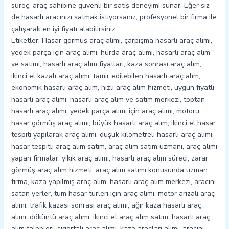
süreç, araç sahibine güvenli bir satış deneyimi sunar. Eğer siz
de hasarlı aracınızı satmak istiyorsanız, profesyonel bir firma ile
çalışarak en iyi fiyatı alabilirsiniz.
Etiketler; Hasar görmüş araç alımı, çarpışma hasarlı araç alımı,
yedek parça için araç alımı, hurda araç alımı, hasarlı araç alım
ve satımı, hasarlı araç alım fiyatları, kaza sonrası araç alım,
ikinci el kazalı araç alımı, tamir edilebilen hasarlı araç alım,
ekonomik hasarlı araç alım, hızlı araç alım hizmeti, uygun fiyatlı
hasarlı araç alımı, hasarlı araç alım ve satım merkezi, toptan
hasarlı araç alımı, yedek parça alımı için araç alımı, motoru
hasar görmüş araç alımı, büyük hasarlı araç alım, ikinci el hasar
tespiti yapılarak araç alımı, düşük kilometreli hasarlı araç alımı,
hasar tespitli araç alım satım, araç alım satım uzmanı, araç alımı
yapan firmalar, yıkık araç alımı, hasarlı araç alım süreci, zarar
görmüş araç alım hizmeti, araç alım satımı konusunda uzman
firma, kaza yapılmış araç alım, hasarlı araç alım merkezi, aracını
satan yerler, tüm hasar türleri için araç alımı, motor arızalı araç
alımı, trafik kazası sonrası araç alımı, ağır kaza hasarlı araç
alımı, döküntü araç alımı, ikinci el araç alım satım, hasarlı araç
alım talepleri, sigortalı araç alımı, kaza araçları alımı, aracını