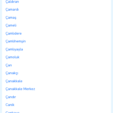
Çaldıran
Çamardı
Çamaş
Çameli
Çamlıdere
Çamlıhemşin
Çamlıyayla
Çamoluk
Çan
Çanakçı
Çanakkale
Çanakkale Merkez
Çandır
Canik
Çankaya