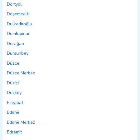
Dörtyol
Döşemealtı
Dulkadiroğlu
Dumlupınar
Durağan
Dursunbey
Düzce
Düzce Merkez
Düziçi
Düzköy
Eceabat
Edirne
Edirne Merkez
Edremit