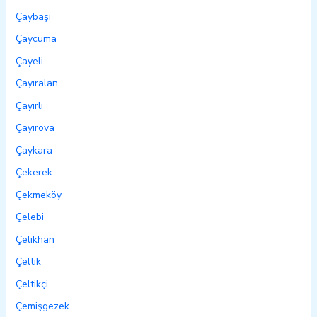
Çaybaşı
Çaycuma
Çayeli
Çayıralan
Çayırlı
Çayırova
Çaykara
Çekerek
Çekmeköy
Çelebi
Çelikhan
Çeltik
Çeltikçi
Çemişgezek