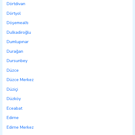
Dörtdivan
Dörtyol
Döşemealtı
Dulkadiroğlu
Dumlupınar
Durağan
Dursunbey
Düzce
Düzce Merkez
Düziçi
Düzköy
Eceabat
Edirne
Edirne Merkez