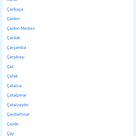
Çankaya
Çankırı
Çankırı Merkez
Çardak
Çarşamba
Çarşıbaşı
Çat
Çatak
Çatalca
Çatalpınar
Çatalzeytin
Çavdarhisar
Çavdır
Çay