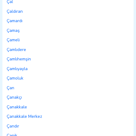
Çal
Çaldıran
Çamardı
Çamaş
Çameli
Çamlıdere
Çamlıhemşin
Çamlıyayla
Çamoluk
Çan
Çanakçı
Çanakkale
Çanakkale Merkez
Çandır
Canik