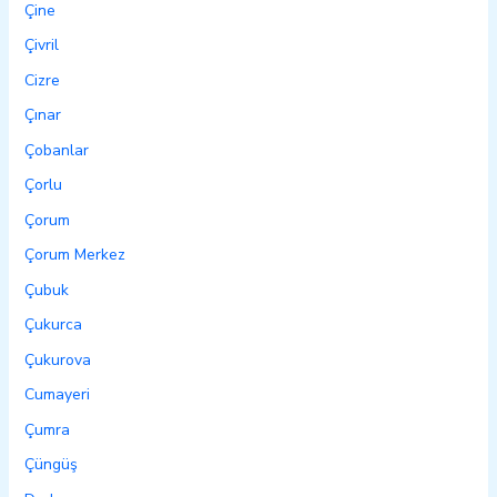
Çine
Çivril
Cizre
Çınar
Çobanlar
Çorlu
Çorum
Çorum Merkez
Çubuk
Çukurca
Çukurova
Cumayeri
Çumra
Çüngüş