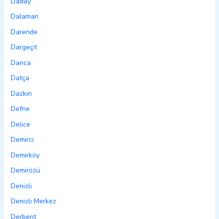
Daday
Dalaman
Darende
Dargeçit
Darıca
Datça
Dazkırı
Defne
Delice
Demirci
Demirköy
Demirözü
Denizli
Denizli Merkez
Derbent