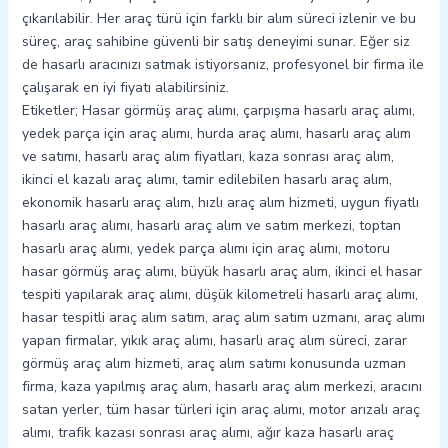
çıkarılabilir. Her araç türü için farklı bir alım süreci izlenir ve bu
süreç, araç sahibine güvenli bir satış deneyimi sunar. Eğer siz
de hasarlı aracınızı satmak istiyorsanız, profesyonel bir firma ile
çalışarak en iyi fiyatı alabilirsiniz.
Etiketler; Hasar görmüş araç alımı, çarpışma hasarlı araç alımı,
yedek parça için araç alımı, hurda araç alımı, hasarlı araç alım
ve satımı, hasarlı araç alım fiyatları, kaza sonrası araç alım,
ikinci el kazalı araç alımı, tamir edilebilen hasarlı araç alım,
ekonomik hasarlı araç alım, hızlı araç alım hizmeti, uygun fiyatlı
hasarlı araç alımı, hasarlı araç alım ve satım merkezi, toptan
hasarlı araç alımı, yedek parça alımı için araç alımı, motoru
hasar görmüş araç alımı, büyük hasarlı araç alım, ikinci el hasar
tespiti yapılarak araç alımı, düşük kilometreli hasarlı araç alımı,
hasar tespitli araç alım satım, araç alım satım uzmanı, araç alımı
yapan firmalar, yıkık araç alımı, hasarlı araç alım süreci, zarar
görmüş araç alım hizmeti, araç alım satımı konusunda uzman
firma, kaza yapılmış araç alım, hasarlı araç alım merkezi, aracını
satan yerler, tüm hasar türleri için araç alımı, motor arızalı araç
alımı, trafik kazası sonrası araç alımı, ağır kaza hasarlı araç