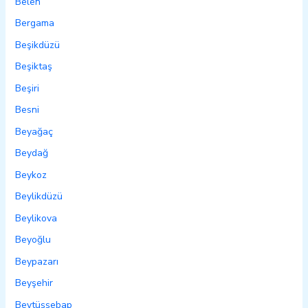
Belen
Bergama
Beşikdüzü
Beşiktaş
Beşiri
Besni
Beyağaç
Beydağ
Beykoz
Beylikdüzü
Beylikova
Beyoğlu
Beypazarı
Beyşehir
Beytüşşebap