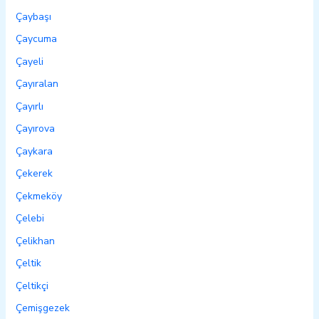
Çaybaşı
Çaycuma
Çayeli
Çayıralan
Çayırlı
Çayırova
Çaykara
Çekerek
Çekmeköy
Çelebi
Çelikhan
Çeltik
Çeltikçi
Çemişgezek