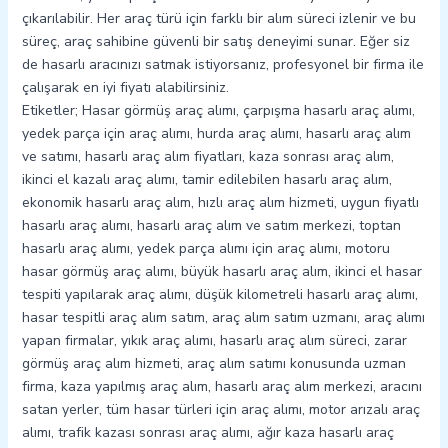
çıkarılabilir. Her araç türü için farklı bir alım süreci izlenir ve bu
süreç, araç sahibine güvenli bir satış deneyimi sunar. Eğer siz
de hasarlı aracınızı satmak istiyorsanız, profesyonel bir firma ile
çalışarak en iyi fiyatı alabilirsiniz.
Etiketler; Hasar görmüş araç alımı, çarpışma hasarlı araç alımı,
yedek parça için araç alımı, hurda araç alımı, hasarlı araç alım
ve satımı, hasarlı araç alım fiyatları, kaza sonrası araç alım,
ikinci el kazalı araç alımı, tamir edilebilen hasarlı araç alım,
ekonomik hasarlı araç alım, hızlı araç alım hizmeti, uygun fiyatlı
hasarlı araç alımı, hasarlı araç alım ve satım merkezi, toptan
hasarlı araç alımı, yedek parça alımı için araç alımı, motoru
hasar görmüş araç alımı, büyük hasarlı araç alım, ikinci el hasar
tespiti yapılarak araç alımı, düşük kilometreli hasarlı araç alımı,
hasar tespitli araç alım satım, araç alım satım uzmanı, araç alımı
yapan firmalar, yıkık araç alımı, hasarlı araç alım süreci, zarar
görmüş araç alım hizmeti, araç alım satımı konusunda uzman
firma, kaza yapılmış araç alım, hasarlı araç alım merkezi, aracını
satan yerler, tüm hasar türleri için araç alımı, motor arızalı araç
alımı, trafik kazası sonrası araç alımı, ağır kaza hasarlı araç