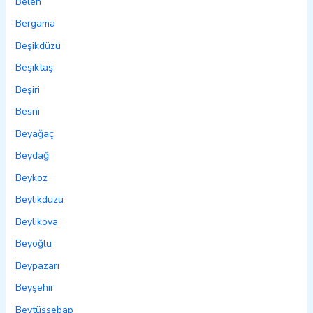
Belen
Bergama
Beşikdüzü
Beşiktaş
Beşiri
Besni
Beyağaç
Beydağ
Beykoz
Beylikdüzü
Beylikova
Beyoğlu
Beypazarı
Beyşehir
Beytüşşebap