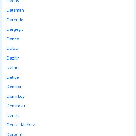
Daday
Dalaman
Darende
Dargeçit
Darıca
Datça
Dazkırı
Defne
Delice
Demirci
Demirköy
Demirözü
Denizli
Denizli Merkez
Derbent