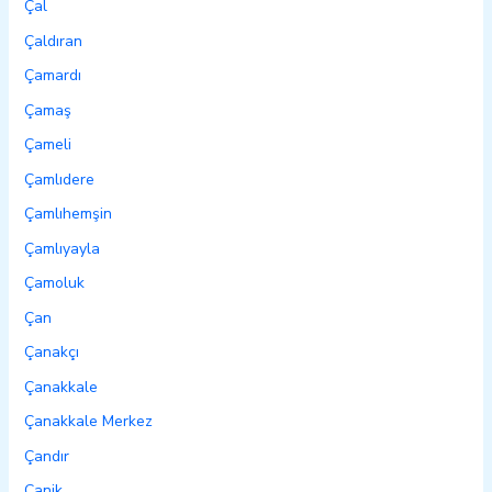
Çal
Çaldıran
Çamardı
Çamaş
Çameli
Çamlıdere
Çamlıhemşin
Çamlıyayla
Çamoluk
Çan
Çanakçı
Çanakkale
Çanakkale Merkez
Çandır
Canik