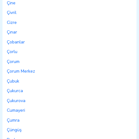
Çine
Çivril
Cizre
Çınar
Çobanlar
Çorlu
Çorum
Çorum Merkez
Çubuk
Çukurca
Çukurova
Cumayeri
Çumra
Çüngüş