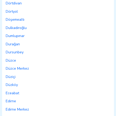
Dörtdivan
Dörtyol
Döşemealtı
Dulkadiroğlu
Dumlupınar
Durağan
Dursunbey
Düzce
Düzce Merkez
Düziçi
Düzköy
Eceabat
Edirne
Edirne Merkez