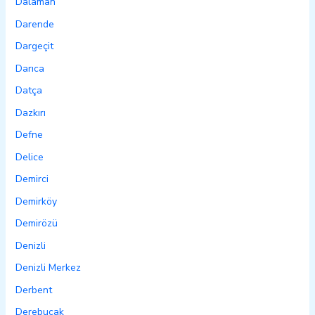
Dalaman
Darende
Dargeçit
Darıca
Datça
Dazkırı
Defne
Delice
Demirci
Demirköy
Demirözü
Denizli
Denizli Merkez
Derbent
Derebucak