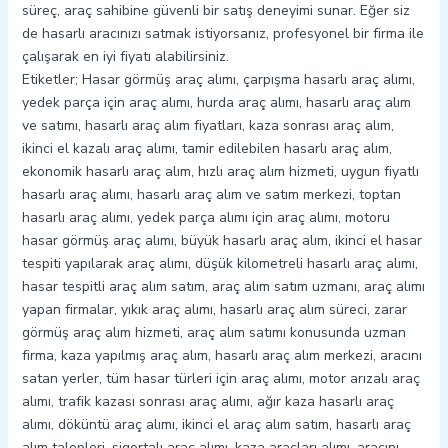
süreç, araç sahibine güvenli bir satış deneyimi sunar. Eğer siz
de hasarlı aracınızı satmak istiyorsanız, profesyonel bir firma ile
çalışarak en iyi fiyatı alabilirsiniz.
Etiketler; Hasar görmüş araç alımı, çarpışma hasarlı araç alımı,
yedek parça için araç alımı, hurda araç alımı, hasarlı araç alım
ve satımı, hasarlı araç alım fiyatları, kaza sonrası araç alım,
ikinci el kazalı araç alımı, tamir edilebilen hasarlı araç alım,
ekonomik hasarlı araç alım, hızlı araç alım hizmeti, uygun fiyatlı
hasarlı araç alımı, hasarlı araç alım ve satım merkezi, toptan
hasarlı araç alımı, yedek parça alımı için araç alımı, motoru
hasar görmüş araç alımı, büyük hasarlı araç alım, ikinci el hasar
tespiti yapılarak araç alımı, düşük kilometreli hasarlı araç alımı,
hasar tespitli araç alım satım, araç alım satım uzmanı, araç alımı
yapan firmalar, yıkık araç alımı, hasarlı araç alım süreci, zarar
görmüş araç alım hizmeti, araç alım satımı konusunda uzman
firma, kaza yapılmış araç alım, hasarlı araç alım merkezi, aracını
satan yerler, tüm hasar türleri için araç alımı, motor arızalı araç
alımı, trafik kazası sonrası araç alımı, ağır kaza hasarlı araç
alımı, döküntü araç alımı, ikinci el araç alım satım, hasarlı araç
alım talepleri, sigortalı araç alımı, kaza araçları alımı, aracını