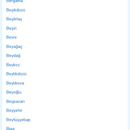
Bergama
Beşikdüzü
Beşiktaş
Beşiri
Besni
Beyağaç
Beydağ
Beykoz
Beylikdüzü
Beylikova
Beyoğlu
Beypazarı
Beyşehir
Beytüşşebap
Biga