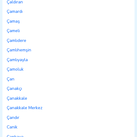
Çaldıran
Çamardı
Çamaş
Çameli
Çamlıdere
Çamlıhemşin
Çamlıyayla
Çamoluk
Çan
Çanakçı
Çanakkale
Çanakkale Merkez
Çandır
Canik
Çankaya