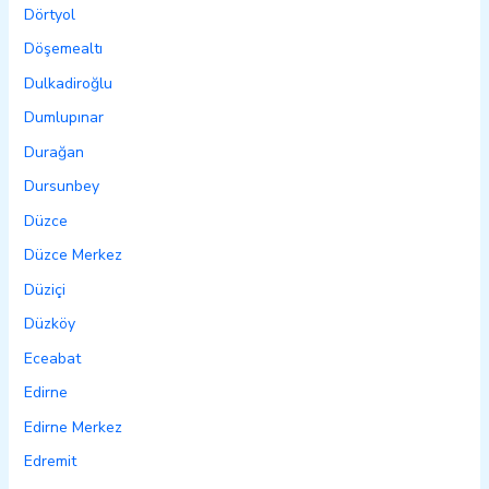
Dörtyol
Döşemealtı
Dulkadiroğlu
Dumlupınar
Durağan
Dursunbey
Düzce
Düzce Merkez
Düziçi
Düzköy
Eceabat
Edirne
Edirne Merkez
Edremit