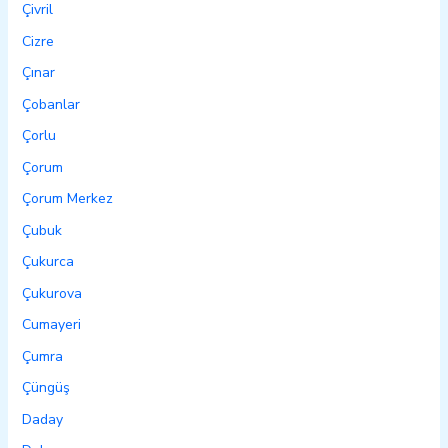
Çivril
Cizre
Çınar
Çobanlar
Çorlu
Çorum
Çorum Merkez
Çubuk
Çukurca
Çukurova
Cumayeri
Çumra
Çüngüş
Daday