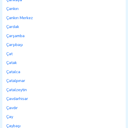
Çankırı
Çankırı Merkez
Çardak
Çarşamba
Çarşıbaşı
Çat
Çatak
Çatalca
Çatalpınar
Çatalzeytin
Çavdarhisar
Çavdır
Çay
Çaybaşı